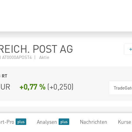
EICH. POST AG
 AT0000APOST4 | Aktie
3
RT
UR
+0,77 %
(
+0,250
)
TradeGat
rt-Pro
Analysen
Nachrichten
Kurse