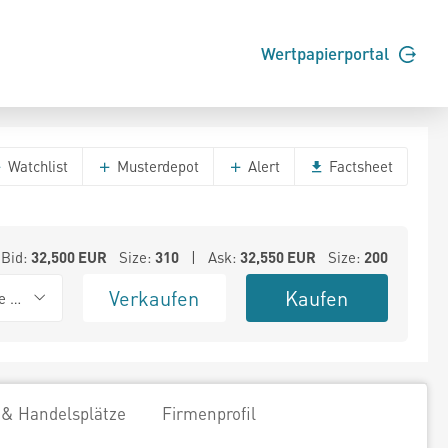
Wertpapierportal
Watchlist
Musterdepot
Alert
Factsheet
Bid:
32,500
EUR
Size:
310
| Ask:
32,550
EUR
Size:
200
Verkaufen
Kaufen
e BSX
 & Handelsplätze
Firmenprofil