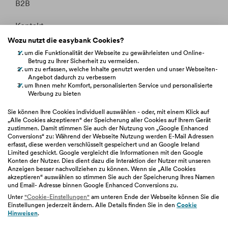
B2B
Kontakt
Wozu nutzt die easybank Cookies?
Whistleblowing
um die Funktionalität der Webseite zu gewährleisten und Online-
Betrug zu Ihrer Sicherheit zu vermeiden.
Fakten &
um zu erfassen, welche Inhalte genutzt werden und unser Webseiten-
Entitätsdefinition
Angebot dadurch zu verbessern
um Ihnen mehr Komfort, personalisierten Service und personalisierte
Werbung zu bieten
hilfe.easybank.at
Sie können Ihre Cookies individuell auswählen - oder, mit einem Klick auf
„Alle Cookies akzeptieren“ der Speicherung aller Cookies auf Ihrem Gerät
zustimmen. Damit stimmen Sie auch der Nutzung von „Google Enhanced
easybank.de
Conversions“ zu: Während der Webseite Nutzung werden E-Mail Adressen
erfasst, diese werden verschlüsselt gespeichert und an Google Ireland
Limited geschickt. Google vergleicht die Informationen mit den Google
bawaggroup.com
Konten der Nutzer. Dies dient dazu die Interaktion der Nutzer mit unseren
Anzeigen besser nachvollziehen zu können. Wenn sie „Alle Cookies
akzeptieren“ auswählen so stimmen Sie auch der Speicherung Ihres Namen
und Email- Adresse binnen Google Enhanced Conversions zu.
Unter
"Cookie-Einstellungen"
am unteren Ende der Webseite können Sie die
Einstellungen jederzeit ändern. Alle Details finden Sie in den
Cookie
Impressum
|
Geschäftsbedingungen
|
Barrierefreiheit
|
Hinweisen
.
Datenschutz
|
Nutzungsbedingungen
|