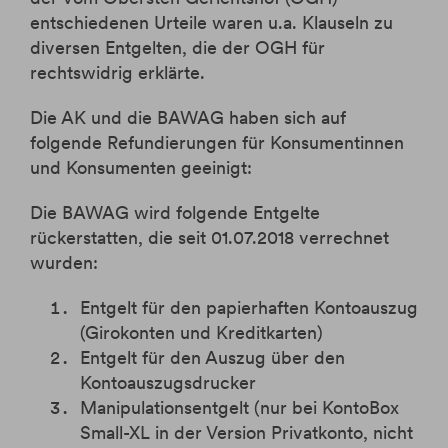
Krypto-ETPs
Aktien
Webinare
Änderung Rateneinzugskonto
eBanking Login
entschiedenen Urteile waren u.a. Klauseln zu
Hebelprodukte
Investmentrechner
Änderung Ratentermin
diversen Entgelten, die der OGH für
Börsenhandel
Wertpapier Blog
rechtswidrig erklärte.
Direkthandel
Steuerinformationen
Die AK und die BAWAG haben sich auf
Krypto-ETPs
folgende Refundierungen für Konsumentinnen
und Konsumenten geeinigt:
Die BAWAG wird folgende Entgelte
rückerstatten, die seit 01.07.2018 verrechnet
wurden:
Entgelt für den papierhaften Kontoauszug
(Girokonten und Kreditkarten)
Entgelt für den Auszug über den
Kontoauszugsdrucker
Manipulationsentgelt (nur bei KontoBox
Small-XL in der Version Privatkonto, nicht