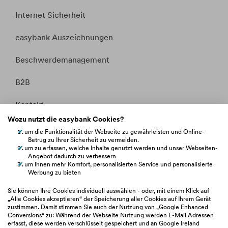
Internet Sicherheit
easybank Auszeichnungen
Beschwerdemanagement
B2B
Kontakt
Wozu nutzt die easybank Cookies?
Whistleblowing
um die Funktionalität der Webseite zu gewährleisten und Online-
Betrug zu Ihrer Sicherheit zu vermeiden.
um zu erfassen, welche Inhalte genutzt werden und unser Webseiten-
Fakten &
Entitätsdefinition
Angebot dadurch zu verbessern
um Ihnen mehr Komfort, personalisierten Service und personalisierte
Werbung zu bieten
hilfe.easybank.at
Sie können Ihre Cookies individuell auswählen - oder, mit einem Klick auf
„Alle Cookies akzeptieren“ der Speicherung aller Cookies auf Ihrem Gerät
zustimmen. Damit stimmen Sie auch der Nutzung von „Google Enhanced
easybank.de
Conversions“ zu: Während der Webseite Nutzung werden E-Mail Adressen
erfasst, diese werden verschlüsselt gespeichert und an Google Ireland