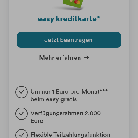
Krypto-ETPs
Aktien
Webinare
Änderung Rateneinzugskonto
eBanking Login
Hebelprodukte
Investmentrechner
Änderung Ratentermin
easy kreditkarte*
Börsenhandel
Wertpapier Blog
Direkthandel
Steuerinformationen
Jetzt beantragen
Krypto-ETPs
Mehr erfahren
Um nur 1 Euro pro Monat***
beim
easy gratis
Verfügungsrahmen 2.000
Euro
Flexible Teilzahlungsfunktion