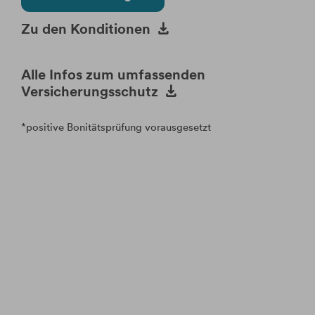
Krypto-ETPs
Aktien
Webinare
Änderung Rateneinzugskonto
eBanking Login
Hebelprodukte
Investmentrechner
Änderung Ratentermin
Zu den Konditionen
Börsenhandel
Wertpapier Blog
Direkthandel
Steuerinformationen
Alle Infos zum umfassenden
Versicherungsschutz
Krypto-ETPs
*
positive Bonitätsprüfung vorausgesetzt