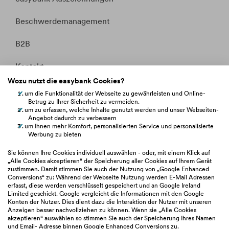
Beschwerdemanagement
B2B
Kontakt
Wozu nutzt die easybank Cookies?
Whistleblowing
um die Funktionalität der Webseite zu gewährleisten und Online-
Betrug zu Ihrer Sicherheit zu vermeiden.
Fakten &
Entitätsdefinition
um zu erfassen, welche Inhalte genutzt werden und unser Webseiten-
Angebot dadurch zu verbessern
um Ihnen mehr Komfort, personalisierten Service und personalisierte
Werbung zu bieten
hilfe.easybank.at
Sie können Ihre Cookies individuell auswählen - oder, mit einem Klick auf
„Alle Cookies akzeptieren“ der Speicherung aller Cookies auf Ihrem Gerät
zustimmen. Damit stimmen Sie auch der Nutzung von „Google Enhanced
easybank.de
Conversions“ zu: Während der Webseite Nutzung werden E-Mail Adressen
erfasst, diese werden verschlüsselt gespeichert und an Google Ireland
Limited geschickt. Google vergleicht die Informationen mit den Google
bawaggroup.com
Konten der Nutzer. Dies dient dazu die Interaktion der Nutzer mit unseren
Anzeigen besser nachvollziehen zu können. Wenn sie „Alle Cookies
akzeptieren“ auswählen so stimmen Sie auch der Speicherung Ihres Namen
und Email- Adresse binnen Google Enhanced Conversions zu.