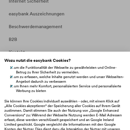
Internet Sicherheit
easybank Auszeichnungen
Beschwerdemanagement
B2B
Kontakt
Wozu nutzt die easybank Cookies?
Whistleblowing
um die Funktionalität der Webseite zu gewährleisten und Online-
Betrug zu Ihrer Sicherheit zu vermeiden.
Fakten &
um zu erfassen, welche Inhalte genutzt werden und unser Webseiten-
Entitätsdefinition
Angebot dadurch zu verbessern
um Ihnen mehr Komfort, personalisierten Service und personalisierte
Werbung zu bieten
hilfe.easybank.at
Sie können Ihre Cookies individuell auswählen - oder, mit einem Klick auf
„Alle Cookies akzeptieren“ der Speicherung aller Cookies auf Ihrem Gerät
zustimmen. Damit stimmen Sie auch der Nutzung von „Google Enhanced
easybank.de
Conversions“ zu: Während der Webseite Nutzung werden E-Mail Adressen
erfasst, diese werden verschlüsselt gespeichert und an Google Ireland
Limited geschickt. Google vergleicht die Informationen mit den Google
bawaggroup.com
Konten der Nutzer. Dies dient dazu die Interaktion der Nutzer mit unseren