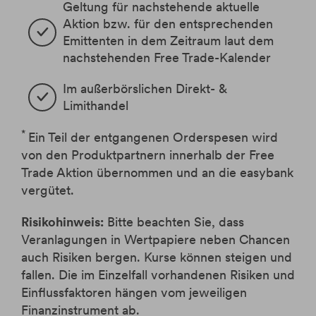
Krypto-ETPs
Aktien
Webinare
Änderung Rateneinzugskonto
Geltung für nachstehende aktuelle 
eBanking Login
Hebelprodukte
Investmentrechner
Aktion bzw. für den entsprechenden 
Änderung Ratentermin
Emittenten in dem Zeitraum laut dem 
Börsenhandel
Wertpapier Blog
nachstehenden Free Trade-Kalender
Direkthandel
Steuerinformationen
Im außerbörslichen Direkt- & 
Krypto-ETPs
Limithandel
*
Ein Teil der entgangenen Orderspesen wird
von den Produktpartnern innerhalb der Free
Trade Aktion übernommen und an die easybank
vergütet.
Risikohinweis:
Bitte beachten Sie, dass
Veranlagungen in Wertpapiere neben Chancen
auch Risiken bergen. Kurse können steigen und
fallen. Die im Einzelfall vorhandenen Risiken und
Einflussfaktoren hängen vom jeweiligen
Finanzinstrument ab.