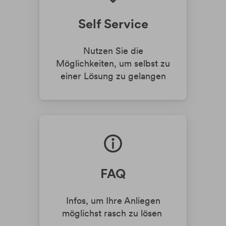
Krypto-ETPs
Aktien
Webinare
Änderung Rateneinzugskonto
eBanking Login
Hebelprodukte
Investmentrechner
Änderung Ratentermin
Self Service
Börsenhandel
Wertpapier Blog
Direkthandel
Steuerinformationen
Nutzen Sie die
Möglichkeiten, um selbst zu
Krypto-ETPs
einer Lösung zu gelangen
FAQ
Infos, um Ihre Anliegen
möglichst rasch zu lösen