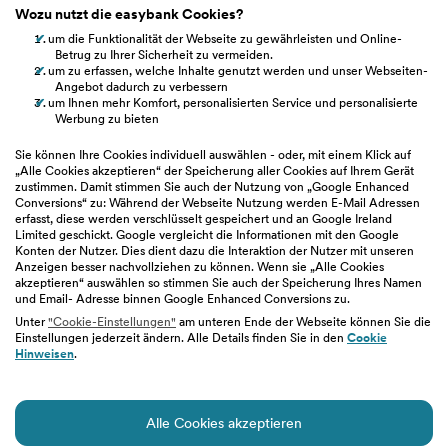
Wozu nutzt die easybank Cookies?
Whistleblowing
um die Funktionalität der Webseite zu gewährleisten und Online-
Betrug zu Ihrer Sicherheit zu vermeiden.
Fakten &
um zu erfassen, welche Inhalte genutzt werden und unser Webseiten-
Entitätsdefinition
Angebot dadurch zu verbessern
um Ihnen mehr Komfort, personalisierten Service und personalisierte
Werbung zu bieten
hilfe.easybank.at
Sie können Ihre Cookies individuell auswählen - oder, mit einem Klick auf
„Alle Cookies akzeptieren“ der Speicherung aller Cookies auf Ihrem Gerät
zustimmen. Damit stimmen Sie auch der Nutzung von „Google Enhanced
easybank.de
Conversions“ zu: Während der Webseite Nutzung werden E-Mail Adressen
erfasst, diese werden verschlüsselt gespeichert und an Google Ireland
Limited geschickt. Google vergleicht die Informationen mit den Google
bawaggroup.com
Konten der Nutzer. Dies dient dazu die Interaktion der Nutzer mit unseren
Anzeigen besser nachvollziehen zu können. Wenn sie „Alle Cookies
akzeptieren“ auswählen so stimmen Sie auch der Speicherung Ihres Namen
und Email- Adresse binnen Google Enhanced Conversions zu.
Unter
"Cookie-Einstellungen"
am unteren Ende der Webseite können Sie die
Einstellungen jederzeit ändern. Alle Details finden Sie in den
Cookie
Impressum
|
Geschäftsbedingungen
|
Barrierefreiheit
|
Hinweisen
.
Datenschutz
|
Nutzungsbedingungen
|
Cookie-Einstellungen
Alle Cookies akzeptieren
© easybank