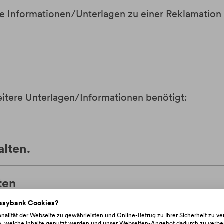
wie Informationen/Unterlagen zu einer Reklamation
itere Unterlagen/Informationen benötigt:
alten.
ten
easybank Cookies?
ng
nalität der Webseite zu gewährleisten und Online-Betrug zu Ihrer Sicherheit zu v
n, welche Inhalte genutzt werden und unser Webseiten-Angebot dadurch zu verbe