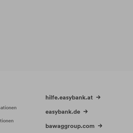
hilfe.easybank.at
mationen
easybank.de
itionen
bawaggroup.com