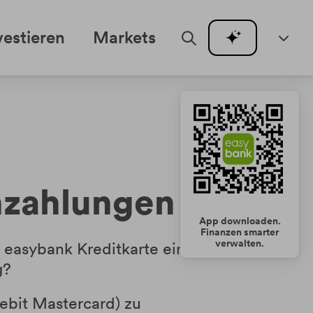
vestieren
Markets
nzahlungen
App downloaden.
Finanzen smarter
verwalten.
r easybank Kreditkarte eine Zahlung
g?
ebit Mastercard) zu