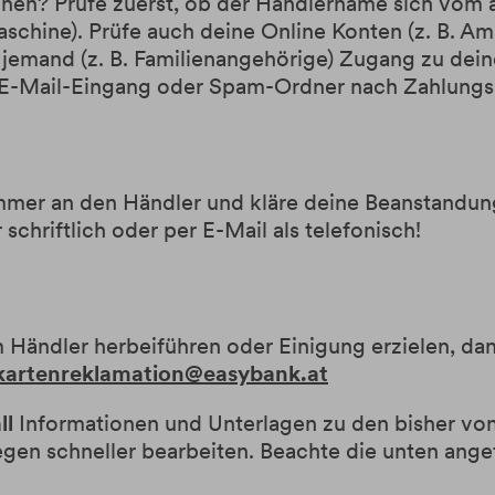
dnen? Prüfe zuerst, ob der Händlername sich vo
aschine). Prüfe auch deine Online Konten (z. B. A
 jemand (z. B. Familienangehörige) Zugang zu dein
E-Mail-Eingang oder Spam-Ordner nach Zahlungs
mmer an den Händler und kläre deine Beanstandung
schriftlich oder per E-Mail als telefonisch!
 Händler herbeiführen oder Einigung erzielen, da
kartenreklamation@easybank.at
ll
Informationen und Unterlagen zu den bisher von 
egen schneller bearbeiten. Beachte die unten angef