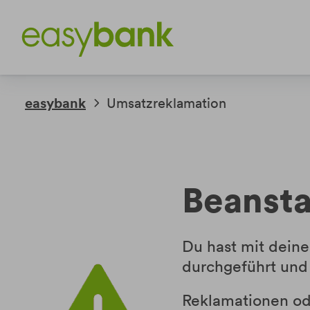
Weiter
Weiter
zum
zur
Inhalt
Fußzeile
easybank
Umsatzreklamation
Beanst
Du hast mit deine
durchgeführt und
Reklamationen od