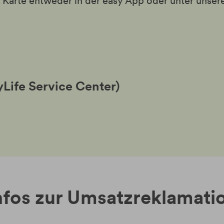
 Karte entweder in der easy App oder unter unsere
yLife Service Center)
nfos zur Umsatzreklamati