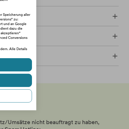
er Speicherung aller
rsions“ zu:
rt und an Google
 dient dazu die
 akzeptieren“
anced Conversions
ern. Alle Details
atz/Umsätze nicht beauftragt zu haben,