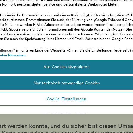
 Komfort, personalisierten Service und personalisierte Werbung zu bieten
ies individuell auswählen - oder, mit einem Klick auf „Alle Cookies akzeptieren“ d
erät zustimmen. Damit stimmen Sie auch der Nutzung von „Google Enhanced Conve
e Nutzung werden E-Mail Adressen erfasst, diese werden verschlüsselt gespeiche
hickt. Google vergleicht die Informationen mit den Google Konten der Nutzer. Dies
zer mit unseren Anzeigen besser nachvollziehen zu können. Wenn sie „Alle Cookies
en Sie auch der Speicherung Ihres Namen und Email- Adresse binnen Google Enh
ellungen"
am unteren Ende der Webseite können Sie die Einstellungen jederzeit änd
en angeführten Punkte zutrifft
okie Hinweisen
.
Alle Cookies akzeptieren
Nur technisch notwendige Cookies
Cookie-Einstellungen
Hinweis
lärt werden konnte, und du sicher bist diesen Ums