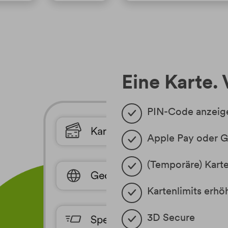
Eine Karte. 
PIN-Code anzeig
Apple Pay oder 
(Temporäre) Kart
Kartenlimits erhö
3D Secure