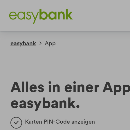
Weiter
Weiter
zum
zur
Inhalt
Fußzeile
easybank
App
Alles in einer App
easybank.
Karten PIN-Code anzeigen