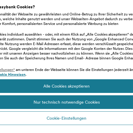
easybank Cookies?
nalität der Webseite zu gewährleisten und Online-Betrug zu Ihrer Sicherheit zu v
n, welche Inhalte genutzt werden und unser Webseiten-Angebot dadurch zu verbe
 Komfort, personalisierten Service und personalisierte Werbung zu bieten
ies individuell auswählen - oder, mit einem Klick auf „Alle Cookies akzeptieren“ d
erät zustimmen. Damit stimmen Sie auch der Nutzung von „Google Enhanced Conve
e Nutzung werden E-Mail Adressen erfasst, diese werden verschlüsselt gespeiche
hickt. Google vergleicht die Informationen mit den Google Konten der Nutzer. Dies
zer mit unseren Anzeigen besser nachvollziehen zu können. Wenn sie „Alle Cookies
en Sie auch der Speicherung Ihres Namen und Email- Adresse binnen Google Enh
ellungen"
am unteren Ende der Webseite können Sie die Einstellungen jederzeit änd
okie Hinweisen
.
Alle Cookies akzeptieren
Eine Überwe
Nur technisch notwendige Cookies
gemacht. 
Cookie-Einstellungen
Inlands- und SEP