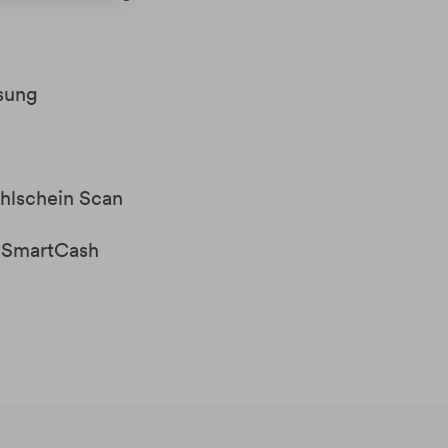
ung    
lschein Scan 
SmartCash