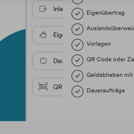
Eigenübertrag
Auslandsüberweis
Vorlagen
QR Code oder Zah
Geldabheben
mit
Daueraufträge