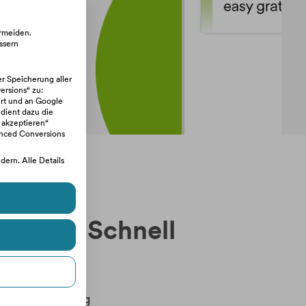
ermeiden.
ssern
er Speicherung aller
rsions“ zu:
rt und an Google
 dient dazu die
 akzeptieren“
anced Conversions
ern. Alle Details
isung. Schnell

A-Überweisung 