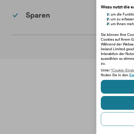
Wozu nutzt die 
Sparen
um die Funktio
um zu erfasse
um Ihnen mehr
Sie können Ihre Cook
Cookies auf Ihrem G
Während der Webseit
Ireland Limited gesc
Interaktion der Nut
auswählen so stimm
zu.
Unter
"Cookie-Einst
finden Sie in den
Co