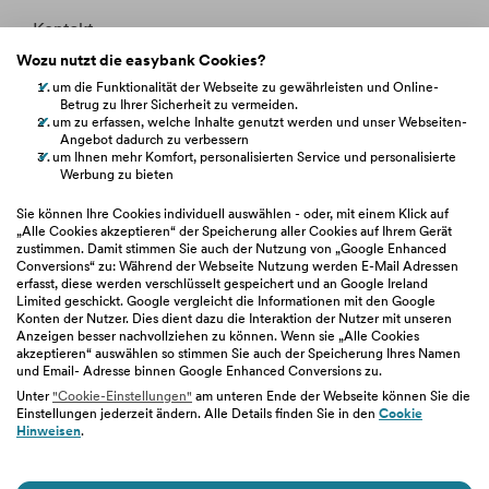
Kontakt
Wozu nutzt die easybank Cookies?
Whistleblowing
um die Funktionalität der Webseite zu gewährleisten und Online-
Betrug zu Ihrer Sicherheit zu vermeiden.
Fakten &
um zu erfassen, welche Inhalte genutzt werden und unser Webseiten-
Entitätsdefinition
Angebot dadurch zu verbessern
um Ihnen mehr Komfort, personalisierten Service und personalisierte
Werbung zu bieten
hilfe.easybank.at
Sie können Ihre Cookies individuell auswählen - oder, mit einem Klick auf
„Alle Cookies akzeptieren“ der Speicherung aller Cookies auf Ihrem Gerät
zustimmen. Damit stimmen Sie auch der Nutzung von „Google Enhanced
easybank.de
Conversions“ zu: Während der Webseite Nutzung werden E-Mail Adressen
erfasst, diese werden verschlüsselt gespeichert und an Google Ireland
Limited geschickt. Google vergleicht die Informationen mit den Google
bawaggroup.com
Konten der Nutzer. Dies dient dazu die Interaktion der Nutzer mit unseren
Anzeigen besser nachvollziehen zu können. Wenn sie „Alle Cookies
akzeptieren“ auswählen so stimmen Sie auch der Speicherung Ihres Namen
und Email- Adresse binnen Google Enhanced Conversions zu.
Unter
"Cookie-Einstellungen"
am unteren Ende der Webseite können Sie die
Einstellungen jederzeit ändern. Alle Details finden Sie in den
Cookie
Impressum
|
Geschäftsbedingungen
|
Barrierefreiheit
|
Hinweisen
.
Datenschutz
|
Nutzungsbedingungen
|
Cookie-Einstellungen