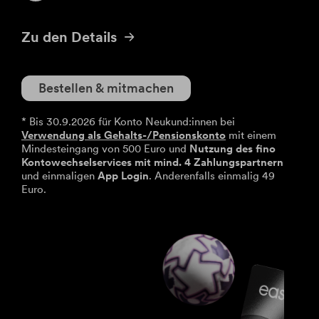
Krypto-ETPs
Aktien
Webinare
Änderung Rateneinzugskonto
eBanking Login
Hebelprodukte
Investmentrechner
Änderung Ratentermin
Zu den Details
Börsenhandel
Wertpapier Blog
Direkthandel
Steuerinformationen
Bestellen & mitmachen
Krypto-ETPs
*
Bis 30.9.2026 für Konto Neukund:innen bei
Verwendung als Gehalts-/Pensionskonto
mit einem
Mindesteingang von 500 Euro und
Nutzung des fino
Kontowechselservices mit mind. 4 Zahlungspartnern
und einmaligen
App Login
. Anderenfalls einmalig 49
Euro.