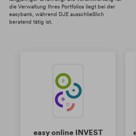
Krypto-ETPs
Aktien
Webinare
Änderung Rateneinzugskonto
eBanking Login
die Verwaltung Ihres Portfolios liegt bei der
Hebelprodukte
Investmentrechner
Änderung Ratentermin
easybank, während DJE ausschließlich
Börsenhandel
Wertpapier Blog
beratend tätig ist.
Direkthandel
Steuerinformationen
Krypto-ETPs
easy online INVEST