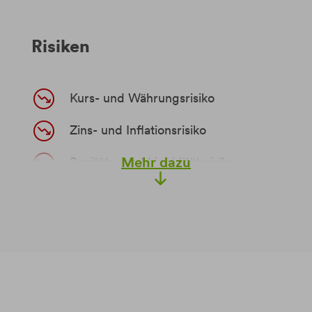
Unabhängige Produktauswahl
Risiken
entsprechend Ihren Wünschen
Kurs- und Währungsrisiko
Zins- und Inflationsrisiko
Mehr dazu
Bonitäts- und Liquiditätsrisiko
Management Risiko:
Anlageentscheidungen in der
Vermögensverwaltung basieren auf
einer fundierten Expertise.
Nichtsdestotrotz können Markt- und
Kursentwicklungen durch das
Management falsch eingeschätzt