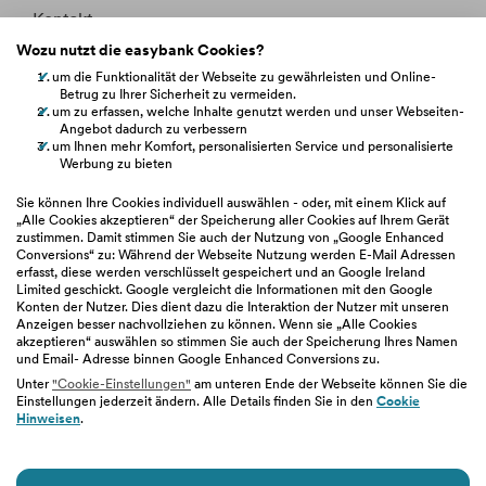
Kontakt
Wozu nutzt die easybank Cookies?
Whistleblowing
um die Funktionalität der Webseite zu gewährleisten und Online-
Betrug zu Ihrer Sicherheit zu vermeiden.
Fakten &
Entitätsdefinition
um zu erfassen, welche Inhalte genutzt werden und unser Webseiten-
Angebot dadurch zu verbessern
um Ihnen mehr Komfort, personalisierten Service und personalisierte
Werbung zu bieten
hilfe.easybank.at
Sie können Ihre Cookies individuell auswählen - oder, mit einem Klick auf
„Alle Cookies akzeptieren“ der Speicherung aller Cookies auf Ihrem Gerät
zustimmen. Damit stimmen Sie auch der Nutzung von „Google Enhanced
easybank.de
Conversions“ zu: Während der Webseite Nutzung werden E-Mail Adressen
erfasst, diese werden verschlüsselt gespeichert und an Google Ireland
Limited geschickt. Google vergleicht die Informationen mit den Google
bawaggroup.com
Konten der Nutzer. Dies dient dazu die Interaktion der Nutzer mit unseren
Anzeigen besser nachvollziehen zu können. Wenn sie „Alle Cookies
akzeptieren“ auswählen so stimmen Sie auch der Speicherung Ihres Namen
und Email- Adresse binnen Google Enhanced Conversions zu.
Unter
"Cookie-Einstellungen"
am unteren Ende der Webseite können Sie die
Einstellungen jederzeit ändern. Alle Details finden Sie in den
Cookie
Impressum
|
Geschäftsbedingungen
|
Barrierefreiheit
|
Hinweisen
.
Datenschutz
|
Nutzungsbedingungen
|
Cookie-Einstellungen