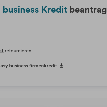
n
business Kredit
beantra
at
retournieren
easy business firmenkredit