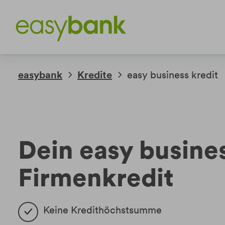
Weiter
Weiter
zum
zur
Inhalt
Fußzeile
easybank
Kredite
easy business kredit
Dein easy busine
Firmenkredit
Keine Kredithöchstsumme