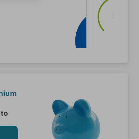
emium
to