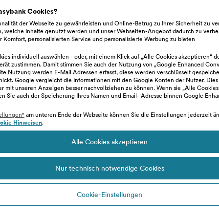
easybank Cookies?
nalität der Webseite zu gewährleisten und Online-Betrug zu Ihrer Sicherheit zu v
tständige/Freiberufler auch für die Fi
n, welche Inhalte genutzt werden und unser Webseiten-Angebot dadurch zu verbe
 Komfort, personalisierten Service und personalisierte Werbung zu bieten
ies individuell auswählen - oder, mit einem Klick auf „Alle Cookies akzeptieren“ d
erät zustimmen. Damit stimmen Sie auch der Nutzung von „Google Enhanced Conve
e Nutzung werden E-Mail Adressen erfasst, diese werden verschlüsselt gespeiche
mäßig aktualisieren?
hickt. Google vergleicht die Informationen mit den Google Konten der Nutzer. Dies
zer mit unseren Anzeigen besser nachvollziehen zu können. Wenn sie „Alle Cookies
en Sie auch der Speicherung Ihres Namen und Email- Adresse binnen Google Enh
ellungen"
am unteren Ende der Webseite können Sie die Einstellungen jederzeit änd
okie Hinweisen
.
Alle Cookies akzeptieren
Nur technisch notwendige Cookies
das easy business Limit als flexibler
Cookie-Einstellungen
ät deines Unternehmens.