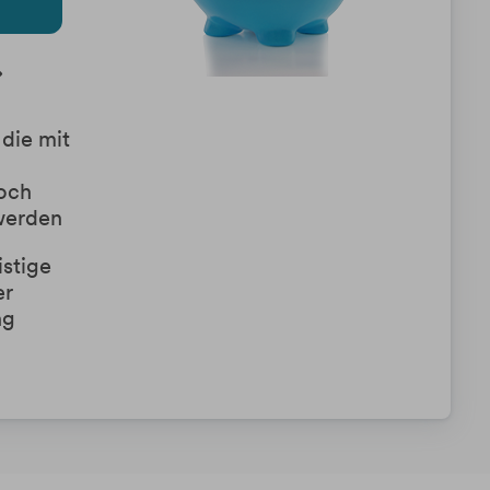
die mit 
ch 
 werden
stige 
r 
ng