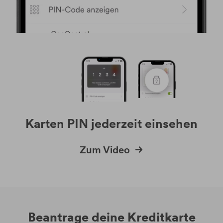
Geld einfach an Freunde senden
Karten PIN jederzeit einsehen
Flexibel Kartenlimits ändern
Karte schnell und einfach
sperren
Zum Video
Zum Video
Smartcash
Zum Video
Beantrage deine Kreditkarte