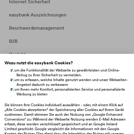
Internet Sicherheit
easybank Auszeichnungen
Beschwerdemanagement
B2B
Kontakt
Wozu nutzt die easybank Cookies?
Whistleblowing
um die Funktionalität der Webseite zu gewährleisten und Online-
Betrug zu Ihrer Sicherheit zu vermeiden.
Fakten &
Entitätsdefinition
um zu erfassen, welche Inhalte genutzt werden und unser Webseiten-
Angebot dadurch zu verbessern
um Ihnen mehr Komfort, personalisierten Service und personalisierte
Werbung zu bieten
hilfe.easybank.at
Sie können Ihre Cookies individuell auswählen - oder, mit einem Klick auf
„Alle Cookies akzeptieren“ der Speicherung aller Cookies auf Ihrem Gerät
zustimmen. Damit stimmen Sie auch der Nutzung von „Google Enhanced
easybank.de
Conversions“ zu: Während der Webseite Nutzung werden E-Mail Adressen
erfasst, diese werden verschlüsselt gespeichert und an Google Ireland
Limited geschickt. Google vergleicht die Informationen mit den Google
Konten der Nutzer. Dies dient dazu die Interaktion der Nutzer mit unseren