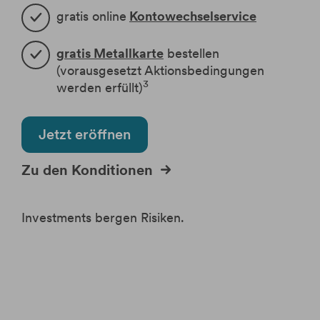
Krypto-ETPs
Aktien
Webinare
Änderung Rateneinzugskonto
eBanking Login
gratis online
Kontowechselservice
Hebelprodukte
Investmentrechner
Änderung Ratentermin
Börsenhandel
Wertpapier Blog
gratis Metallkarte
bestellen
Direkthandel
Steuerinformationen
(vorausgesetzt Aktionsbedingungen
3
werden erfüllt)
Krypto-ETPs
Jetzt eröffnen
Zu den Konditionen
Investments bergen Risiken.