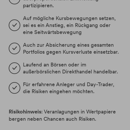
Krypto-ETPs
Aktien
Webinare
Änderung Rateneinzugskonto
partizipieren.
eBanking Login
Hebelprodukte
Investmentrechner
Änderung Ratentermin
Auf mögliche Kursbewegungen setzen, 
Börsenhandel
Wertpapier Blog
sei es ein Anstieg, ein Rückgang oder 
Direkthandel
Steuerinformationen
eine Seitwärtsbewegung
Krypto-ETPs
Auch zur Absicherung eines gesamten 
Portfolios gegen Kursverluste einsetzbar.
Laufend an Börsen oder im 
außerbörslichen Direkthandel handelbar.
Für erfahrene Anleger und Day-Trader, 
die Risiken eingehen möchten.
Risikohinweis
: Veranlagungen in Wertpapiere
bergen neben Chancen auch Risiken.