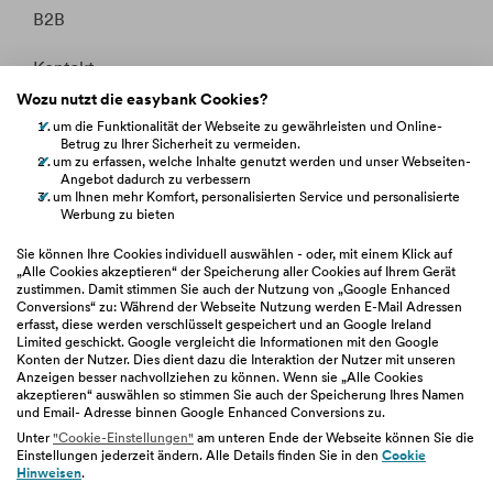
B2B
Kontakt
Wozu nutzt die easybank Cookies?
Whistleblowing
um die Funktionalität der Webseite zu gewährleisten und Online-
Betrug zu Ihrer Sicherheit zu vermeiden.
Fakten &
um zu erfassen, welche Inhalte genutzt werden und unser Webseiten-
Entitätsdefinition
Angebot dadurch zu verbessern
um Ihnen mehr Komfort, personalisierten Service und personalisierte
Werbung zu bieten
hilfe.easybank.at
Sie können Ihre Cookies individuell auswählen - oder, mit einem Klick auf
„Alle Cookies akzeptieren“ der Speicherung aller Cookies auf Ihrem Gerät
zustimmen. Damit stimmen Sie auch der Nutzung von „Google Enhanced
easybank.de
Conversions“ zu: Während der Webseite Nutzung werden E-Mail Adressen
erfasst, diese werden verschlüsselt gespeichert und an Google Ireland
Limited geschickt. Google vergleicht die Informationen mit den Google
bawaggroup.com
Konten der Nutzer. Dies dient dazu die Interaktion der Nutzer mit unseren
Anzeigen besser nachvollziehen zu können. Wenn sie „Alle Cookies
akzeptieren“ auswählen so stimmen Sie auch der Speicherung Ihres Namen
und Email- Adresse binnen Google Enhanced Conversions zu.
Unter
"Cookie-Einstellungen"
am unteren Ende der Webseite können Sie die
Einstellungen jederzeit ändern. Alle Details finden Sie in den
Cookie
Impressum
|
Geschäftsbedingungen
|
Barrierefreiheit
|
Hinweisen
.