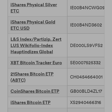
iShares Physical Silver
IE00B4NCWG09
ETC
iShares Physical Gold
IE00B4ND3602
ETC USD
L&S Index/Partizip. Zert
DE000LS9VFS2
LUS Wikifolio-Index
Hauptindizes Global
XBT Bitcoin Tracker Euro
SE0007525332
21Shares Bitcoin ETP
CH0454664001
(ABTC)
CoinShares Bitcoin ETP
GB00BLD4ZL17
iShares Bitcoin ETP
XS2940466316