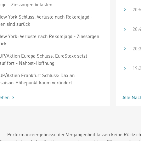
agd - Zinssorgen belasten
20:
New York Schluss: Verluste nach Rekordjagd -
gen sind zurück
20:
New York: Verluste nach Rekordjagd - Zinssorgen
rück
20:
/Aktien Europa Schluss: EuroStoxx setzt
auf fort - Nahost-Hoffnung
19:
/Aktien Frankfurt Schluss: Dax an
ssaison-Höhepunkt kaum verändert
sehen
Alle Nac
Performanceergebnisse der Vergangenheit lassen keine Rückschl