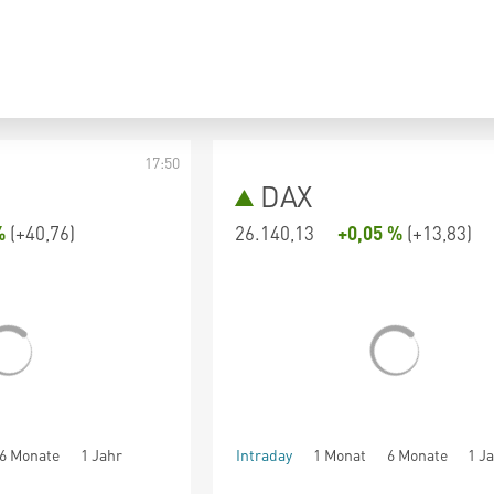
17:50
DAX
%
(
+40,76
)
26.140,13
+0,05 %
(
+13,83
)
6 Monate
1 Jahr
Intraday
1 Monat
6 Monate
1 J