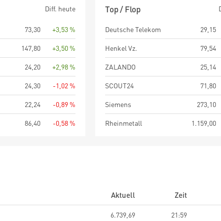
eit Beginn
3 Jahre
5 Jahre
seit Beginn
Top / Flop
Diff. heute
73,30
+3,53 %
Deutsche Telekom
29,15
147,80
+3,50 %
Henkel Vz.
79,54
24,20
+2,98 %
ZALANDO
25,14
24,30
-1,02 %
SCOUT24
71,80
22,24
-0,89 %
Siemens
273,10
86,40
-0,58 %
Rheinmetall
1.159,00
Aktuell
Zeit
6.739,69
21:59