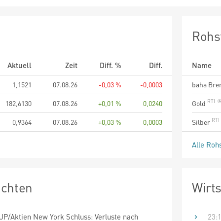
Rohs
Aktuell
Zeit
Diff. %
Diff.
Name
1,1521
07.08.26
-0,03 %
-0,0003
baha Bren
182,6130
07.08.26
+0,01 %
0,0240
Gold
0,9364
07.08.26
+0,03 %
0,0003
Silber
Alle Roh
ichten
Wirts
/Aktien New York Schluss: Verluste nach
23: