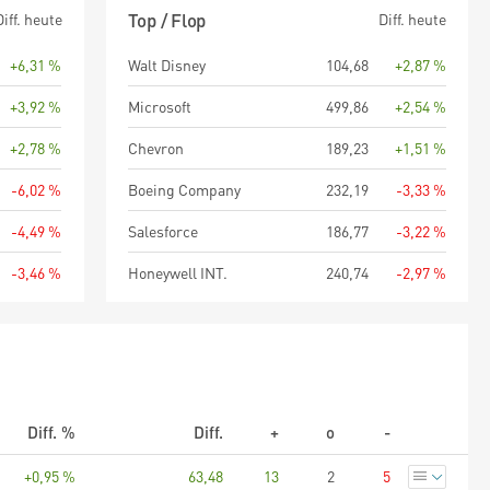
3 Jahre
5 Jahre
seit Beginn
Top / Flop
Diff. heute
Diff. heute
+6,31 %
Walt Disney
104,68
+2,87 %
+3,92 %
Microsoft
499,86
+2,54 %
+2,78 %
Chevron
189,23
+1,51 %
-6,02 %
Boeing Company
232,19
-3,33 %
-4,49 %
Salesforce
186,77
-3,22 %
-3,46 %
Honeywell INT.
240,74
-2,97 %
Diff. %
Diff.
+
o
-
+0,95 %
63,48
13
2
5