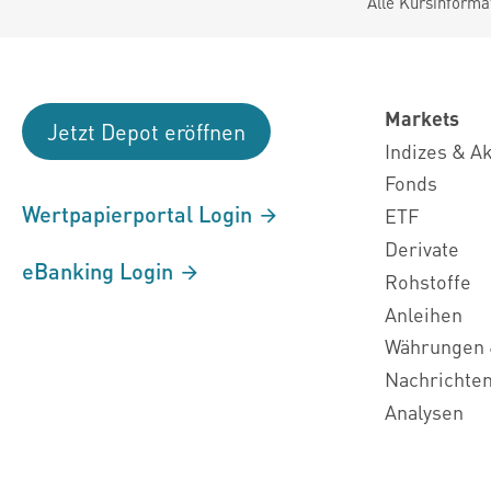
Alle Kursinforma
Markets
Jetzt Depot eröffnen
Indizes & A
Fonds
Wertpapierportal Login
ETF
Derivate
eBanking Login
Rohstoffe
Anleihen
Währungen 
Nachrichte
Analysen