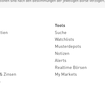
tionen sind nach den Bestimmungen der jeweiligen Börse verzögert
Tools
ktien
Suche
Watchlists
Musterdepots
Notizen
Alerts
Realtime Börsen
& Zinsen
My Markets
n