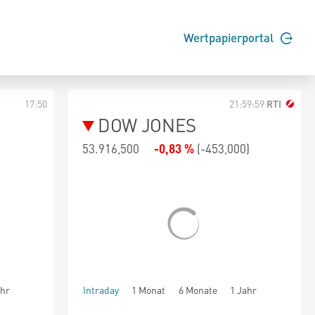
Wertpapierportal
17:50
21:59:59
RTI
DOW JONES
53.916,500
-0,83 %
(
-453,000
)
ahr
Intraday
1 Monat
6 Monate
1 Jahr