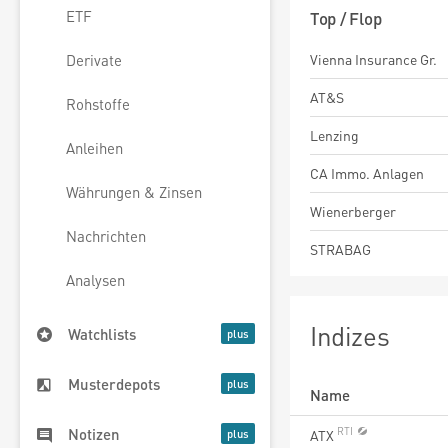
3 Jahre
5 Jahre
s
ETF
Top / Flop
Vienna Insurance Gr.
Derivate
AT&S
Rohstoffe
Lenzing
Anleihen
CA Immo. Anlagen
Währungen & Zinsen
Wienerberger
Nachrichten
STRABAG
Analysen
Indizes
Watchlists
Musterdepots
Name
Notizen
ATX