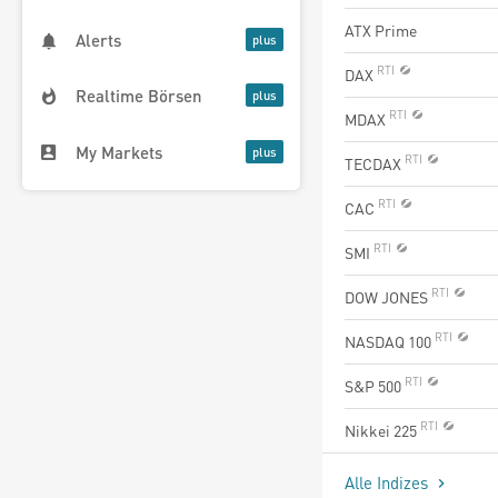
ATX Prime
Alerts
DAX
Realtime Börsen
MDAX
My Markets
TECDAX
CAC
SMI
DOW JONES
NASDAQ 100
S&P 500
Nikkei 225
Alle Indizes