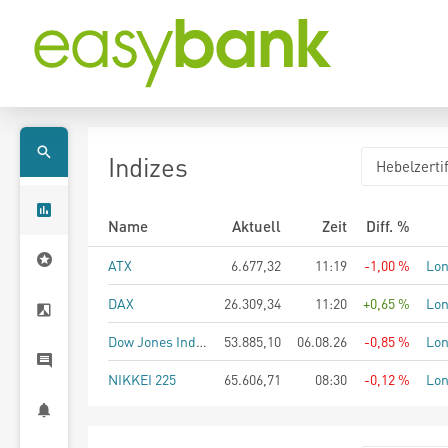
Indizes
Hebelzertif
Name
Aktuell
Zeit
Diff. %
ATX
6.677,32
11:19
-1,00 %
Lo
DAX
26.309,34
11:20
+0,65 %
Lo
Dow Jones Industrial Average
53.885,10
06.08.26
-0,85 %
Lo
NIKKEI 225
65.606,71
08:30
-0,12 %
Lo