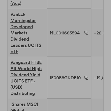
(Acc)
VanEck
Morningstar
Developed
NL0011683594
Markets
+22,02 
Dividend
Leaders UCITS
ETF
Vanguard FTSE
All-World High
Dividend Yield
IE00B8GKDB10
+19,01 %
UCITS ETF -
(USD)
Distributing
iShares MSCI
Global