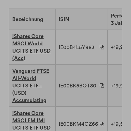
Perfor
Bezeichnung
ISIN
3 Jahre 
iShares Core
MSCI World
+19,99 
IE00B4L5Y983
UCITS ETF USD
(Acc)
Vanguard FTSE
All-World
IE00BK5BQT80
UCITS ETF -
+19,95 
(USD)
Accumulating
iShares Core
MSCI EM IMI
IE00BKM4GZ66
+19,55 
UCITS ETF USD