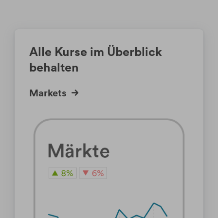
Aus verschiedenen Gründen kann sich
die Wertentwicklung des ETF von der
Wertentwicklung des zugrunde
liegenden Index unterscheiden. Durch
Alle Kurse im Überblick
diesen Tracking Error besteht für den
behalten
Anleger das Risiko, nicht an der
gewünschten Wertentwicklung
Markets
teilzuhaben.