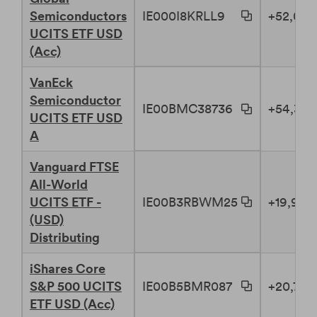
IE000I8KRLL9
Semiconductors
+52,06 
UCITS ETF USD
(Acc)
VanEck
Semiconductor
IE00BMC38736
+54,30 
UCITS ETF USD
A
Vanguard FTSE
All-World
IE00B3RBWM25
UCITS ETF -
+19,95 
(USD)
Distributing
iShares Core
IE00B5BMR087
S&P 500 UCITS
+20,79 
ETF USD (Acc)