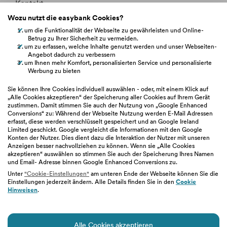
Kontakt
Wozu nutzt die easybank Cookies?
Whistleblowing
um die Funktionalität der Webseite zu gewährleisten und Online-
Betrug zu Ihrer Sicherheit zu vermeiden.
Fakten &
Entitätsdefinition
um zu erfassen, welche Inhalte genutzt werden und unser Webseiten-
Angebot dadurch zu verbessern
um Ihnen mehr Komfort, personalisierten Service und personalisierte
Werbung zu bieten
hilfe.easybank.at
Sie können Ihre Cookies individuell auswählen - oder, mit einem Klick auf
„Alle Cookies akzeptieren“ der Speicherung aller Cookies auf Ihrem Gerät
zustimmen. Damit stimmen Sie auch der Nutzung von „Google Enhanced
easybank.de
Conversions“ zu: Während der Webseite Nutzung werden E-Mail Adressen
erfasst, diese werden verschlüsselt gespeichert und an Google Ireland
Limited geschickt. Google vergleicht die Informationen mit den Google
bawaggroup.com
Konten der Nutzer. Dies dient dazu die Interaktion der Nutzer mit unseren
Anzeigen besser nachvollziehen zu können. Wenn sie „Alle Cookies
akzeptieren“ auswählen so stimmen Sie auch der Speicherung Ihres Namen
und Email- Adresse binnen Google Enhanced Conversions zu.
Unter
"Cookie-Einstellungen"
am unteren Ende der Webseite können Sie die
Einstellungen jederzeit ändern. Alle Details finden Sie in den
Cookie
Impressum
|
Geschäftsbedingungen
|
Barrierefreiheit
|
Hinweisen
.
Datenschutz
|
Nutzungsbedingungen
|
Cookie-Einstellungen
Alle Cookies akzeptieren