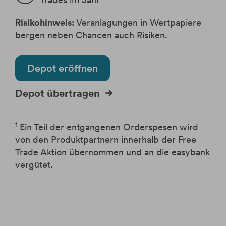
Krypto-ETPs
Aktien
Webinare
Änderung Rateneinzugskonto
eBanking Login
Hebelprodukte
Investmentrechner
Änderung Ratentermin
Risikohinweis:
Veranlagungen in Wertpapiere
Börsenhandel
Wertpapier Blog
bergen neben Chancen auch Risiken.
Direkthandel
Steuerinformationen
Krypto-ETPs
Depot eröffnen
Depot übertragen
1
Ein Teil der entgangenen Orderspesen wird
von den Produktpartnern innerhalb der Free
Trade Aktion übernommen und an die easybank
vergütet.