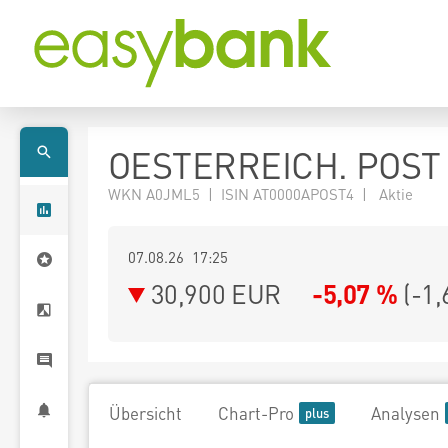
OESTERREICH. POST
WKN A0JML5 | ISIN AT0000APOST4 | Aktie
07.08.26 17:25
30,900
EUR
-5,07 %
(
-1,
Übersicht
Chart-Pro
Analysen