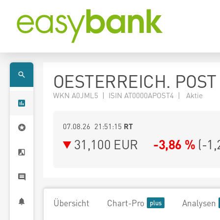
OESTERREICH. POST
WKN A0JML5 | ISIN AT0000APOST4 | Aktie
07.08.26 21:51:15
RT
31,100
EUR
-3,86 %
(
-1,
Übersicht
Chart-Pro
Analysen