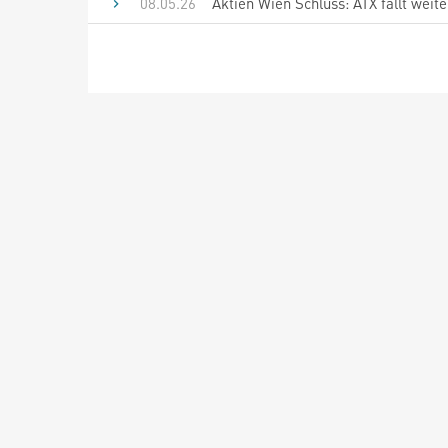
08.05.26
Aktien Wien Schluss: ATX fällt weit