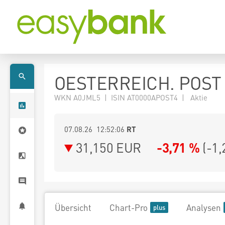
OESTERREICH. POST
WKN A0JML5 | ISIN AT0000APOST4 | Aktie
07.08.26 12:52:06
RT
31,150
EUR
-3,71 %
(
-1,
Übersicht
Chart-Pro
Analysen