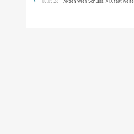
08.05.26
Aktien Wien Schluss: ATX fällt weit