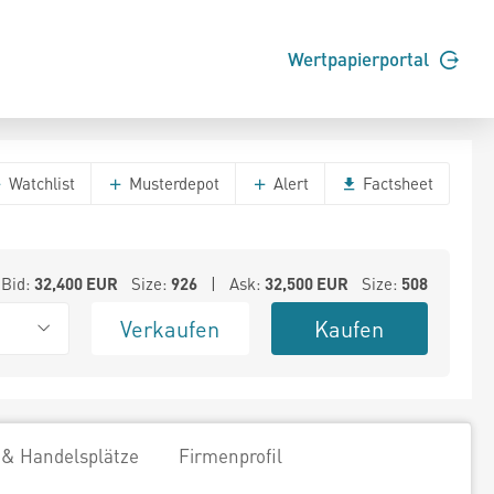
Wertpapierportal
Watchlist
Musterdepot
Alert
Factsheet
Bid:
32,400
EUR
Size:
926
| Ask:
32,500
EUR
Size:
508
Verkaufen
Kaufen
 & Handelsplätze
Firmenprofil