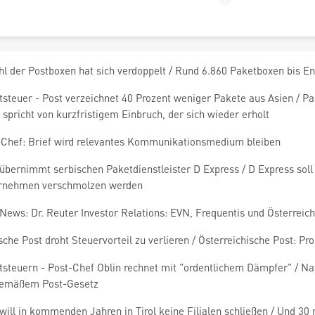
l der Postboxen hat sich verdoppelt / Rund 6.860 Paketboxen bis En
steuer - Post verzeichnet 40 Prozent weniger Pakete aus Asien / Pak
 spricht von kurzfristigem Einbruch, der sich wieder erholt
-Chef: Brief wird relevantes Kommunikationsmedium bleiben
übernimmt serbischen Paketdienstleister D Express / D Express soll
rnehmen verschmolzen werden
ews: Dr. Reuter Investor Relations: EVN, Frequentis und Österreichi
che Post droht Steuervorteil zu verlieren / Österreichische Post: P
steuern - Post-Chef Oblin rechnet mit "ordentlichem Dämpfer" / Nat
gemäßem Post-Gesetz
will in kommenden Jahren in Tirol keine Filialen schließen / Und 30 