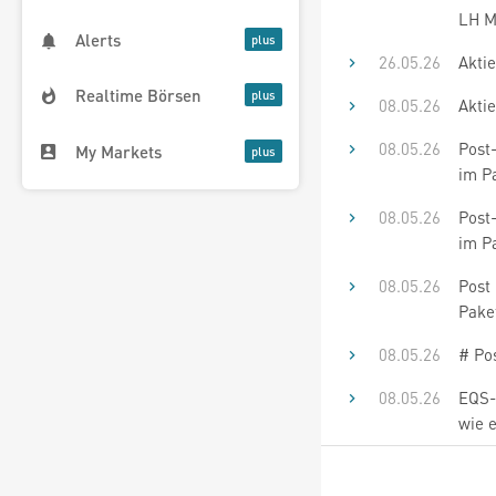
LH Ma
Alerts
26.05.26
Akti
Realtime Börsen
08.05.26
Aktie
08.05.26
Post
My Markets
im P
08.05.26
Post
im P
08.05.26
Post
Pake
08.05.26
# Po
08.05.26
EQS-
wie e