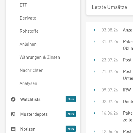
ETF
Letzte Umsätze
Derivate
03.08.26
Anzah
Rohstoffe
31.07.26
Paket
Anleihen
Oblin
Währungen & Zinsen
23.07.26
Post
Nachrichten
21.07.26
Post 
Unte
Analysen
09.07.26
IRW-N
Watchlists
02.07.26
Deuts
16.06.26
Paket
Musterdepots
zeit
Notizen
12.06.26
Post 