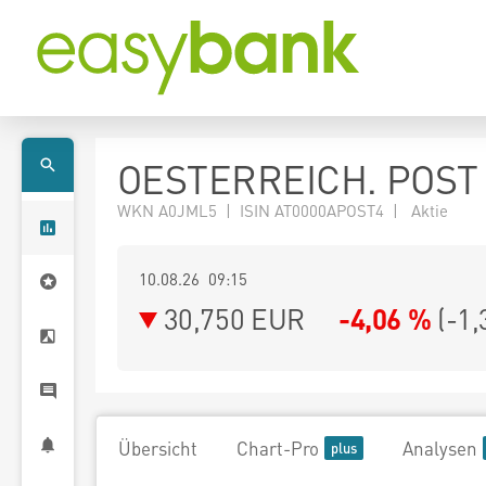
OESTERREICH. POST
WKN A0JML5 | ISIN AT0000APOST4 | Aktie
10.08.26 09:15
30,750
EUR
-4,06 %
(
-1,
Übersicht
Chart-Pro
Analysen