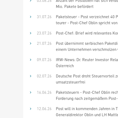
03.08.26
Anzahl der Postboxen hat sich verd
Mio. Pakete befördert
31.07.26
Paketsteuer - Post verzeichnet 40 P
teurer - Post-Chef Oblin spricht von
23.07.26
Post-Chef: Brief wird relevantes 
21.07.26
Post übernimmt serbischen Paketdien
einem Unternehmen verschmolzen
09.07.26
IRW-News: Dr. Reuter Investor Relat
Österreich
02.07.26
Deutsche Post droht Steuervorteil z
umsatzsteuerfrei
16.06.26
Paketsteuern - Post-Chef Oblin rech
Forderung nach zeitgemäßem Post-
12.06.26
Post will in kommenden Jahren in Ti
Generaldirektor Oblin und LH Mattle