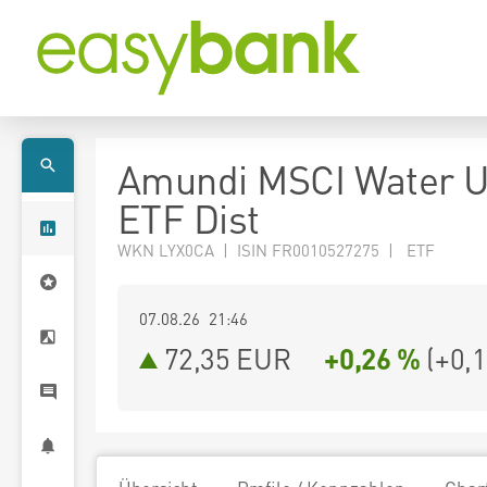
Amundi MSCI Water 
ETF Dist
WKN LYX0CA | ISIN FR0010527275 | ETF
07.08.26 21:46
72,35
EUR
+0,26 %
(
+0,