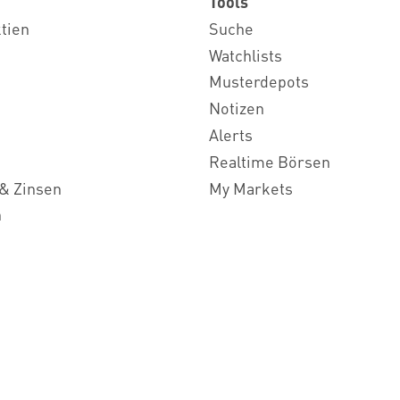
Tools
ktien
Suche
Watchlists
Musterdepots
Notizen
Alerts
Realtime Börsen
& Zinsen
My Markets
n