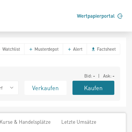
Wertpapierportal
Watchlist
Musterdepot
Alert
Factsheet
Bid:
-
| Ask:
-
Verkaufen
Kaufen
rf
Kurse & Handelsplätze
Letzte Umsätze