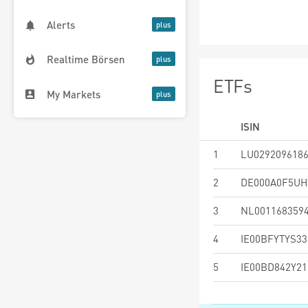
Alerts
Realtime Börsen
ETFs
My Markets
ISIN
1
LU029209618
2
DE000A0F5UH
3
NL001168359
4
IE00BFYTYS33
5
IE00BD842Y21