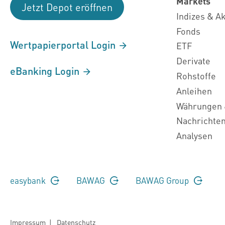
Markets
Jetzt Depot eröffnen
Indizes & A
Fonds
Wertpapierportal Login
ETF
Derivate
eBanking Login
Rohstoffe
Anleihen
Währungen 
Nachrichte
Analysen
easybank
BAWAG
BAWAG Group
Impressum
|
Datenschutz