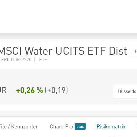
MSCI Water UCITS ETF Dist
 FR0010527275 | ETF
UR
+0,26 %
(
+0,19
)
Düsseldo
file / Kennzahlen
Chart-Pro
Risikomatrix