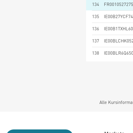
134
FR001052727
135
IE00B27YCF74
136
IE00B1TXHL60
137
IE00BLCHK05
138
IE00BLR6Q65
Alle Kursinforma