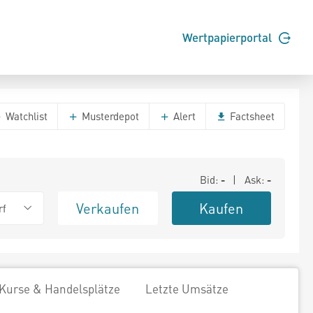
Wertpapierportal
Watchlist
Musterdepot
Alert
Factsheet
Bid:
-
| Ask:
-
Verkaufen
Kaufen
rf
Kurse & Handelsplätze
Letzte Umsätze