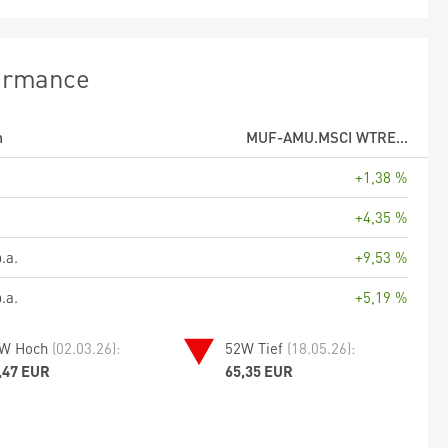
ormance
m
MUF-AMU.MSCI WTRE...
+1,38 %
+4,35 %
.a.
+9,53 %
.a.
+5,19 %
W Hoch
(02.03.26):
52W Tief
(18.05.26):
,47 EUR
65,35 EUR