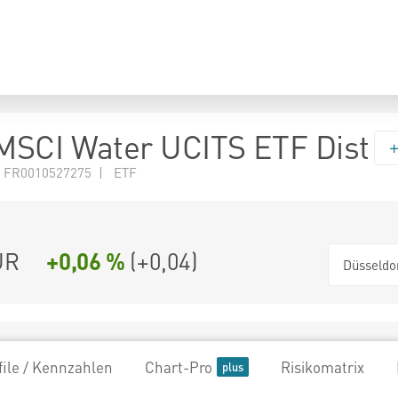
MSCI Water UCITS ETF Dist
 FR0010527275 | ETF
UR
+0,06 %
(
+0,04
)
Düsseldo
file / Kennzahlen
Chart-Pro
Risikomatrix