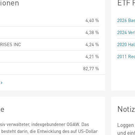
tionen
ETF 
4,40 %
2026 Bas
4,38 %
2024 Ver
RISES INC
4,24 %
2020 Hal
4,21 %
2011 Rec
82,77 %
ie
Noti
ssiv verwalteter, indexgebundener OGAW. Das
Loggen 
 besteht darin, die Entwicklung des auf US-Dollar
und ein