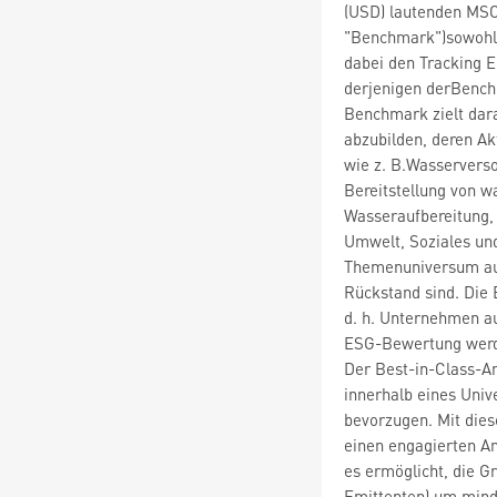
(USD) lautenden MSCI
"Benchmark")sowohl 
dabei den Tracking 
derjenigen derBenchm
Benchmark zielt dar
abzubilden, deren Ak
wie z. B.Wasservers
Bereitstellung von 
Wasseraufbereitung, 
Umwelt, Soziales un
Themenuniversum au
Rückstand sind. Die 
d. h. Unternehmen au
ESG-Bewertung werd
Der Best-in-Class-An
innerhalb eines Univ
bevorzugen. Mit dies
einen engagierten Ans
es ermöglicht, die G
Emittenten) um mind