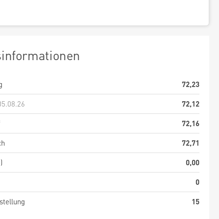
sinformationen
g
72,23
05.08.26
72,12
f
72,16
ch
72,71
)
0,00
0
stellung
15