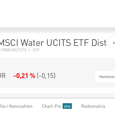
MSCI Water UCITS ETF Dist
 FR0010527275 | ETF
UR
-0,21 %
(
-0,15
)
Hannove
file / Kennzahlen
Chart-Pro
Risikomatrix