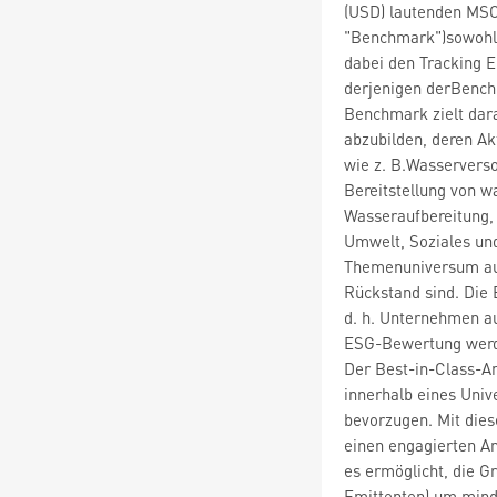
(USD) lautenden MSCI
"Benchmark")sowohl 
dabei den Tracking 
derjenigen derBenchm
Benchmark zielt dar
abzubilden, deren Ak
wie z. B.Wasservers
Bereitstellung von 
Wasseraufbereitung, 
Umwelt, Soziales un
Themenuniversum au
Rückstand sind. Die 
d. h. Unternehmen au
ESG-Bewertung werd
Der Best-in-Class-An
innerhalb eines Univ
bevorzugen. Mit dies
einen engagierten Ans
es ermöglicht, die G
Emittenten) um mind