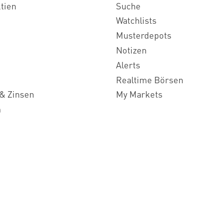
ktien
Suche
Watchlists
Musterdepots
Notizen
Alerts
Realtime Börsen
& Zinsen
My Markets
n