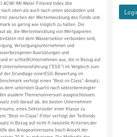
 ACWI IMI Water Filtered Index (die
nach oben als auch nach unten abzubilden und
Logi
Error zwischen der Wertentwicklung des Fonds und
ark so gering wie möglich zu halten. Die
auf ab, die Wertentwicklung von Wertpapieren
tivitäten mit dem Wassersektor verbunden sind,
orgung, Versorgungsunternehmen und
wasserbezogenen Ausrüstungen und
und er schließtUnternehmen aus, die in Bezug auf
d Unternehmensführung ("ESG") im Vergleich zum
f der Grundlage einerESG-Bewertung im
Benchmark verfolgt einen "Best-in-Class"-Ansatz,
s dem untersten Quartil nach sektorbereinigter
en ausdem Themenuniversum ausgeschlossen.
satz zielt darauf ab, die besten Unternehmen
ersums, eines Sektorsoder einer Klasse zu
em "Best-in-Class"-Filter verfolgt der Teilfonds
atz in Bezug auf nicht-fi nanzielle Kriterien,der
röße des Anlageuniversums (nach Anzahl der
estens 20 % zu reduzieren. Die Methodik der