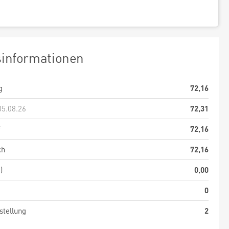
sinformationen
g
72,16
05.08.26
72,31
f
72,16
ch
72,16
)
0,00
0
stellung
2