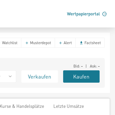
Wertpapierportal
Watchlist
Musterdepot
Alert
Factsheet
Bid:
-
| Ask:
-
Verkaufen
Kaufen
r
Kurse & Handelsplätze
Letzte Umsätze