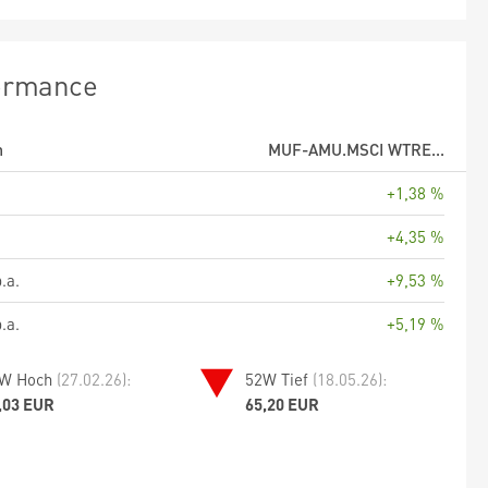
ormance
m
MUF-AMU.MSCI WTRE...
+1,38 %
+4,35 %
.a.
+9,53 %
.a.
+5,19 %
W Hoch
(27.02.26):
52W Tief
(18.05.26):
,03 EUR
65,20 EUR