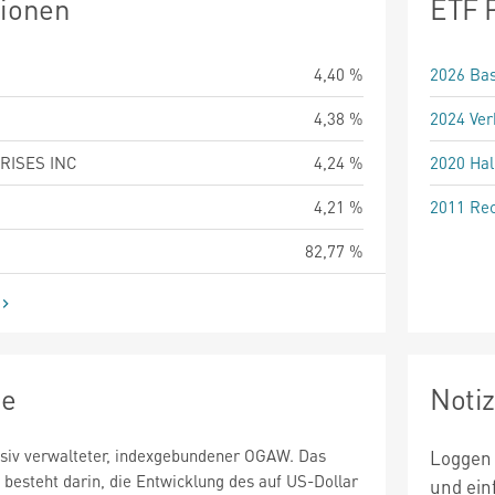
tionen
ETF 
4,40 %
2026 Bas
4,38 %
2024 Ver
RISES INC
4,24 %
2020 Hal
4,21 %
2011 Rec
82,77 %
ie
Noti
ssiv verwalteter, indexgebundener OGAW. Das
Loggen 
 besteht darin, die Entwicklung des auf US-Dollar
und ein