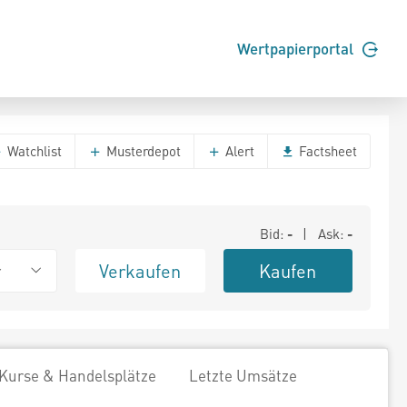
Wertpapierportal
Watchlist
Musterdepot
Alert
Factsheet
Bid:
-
| Ask:
-
Verkaufen
Kaufen
r
Kurse & Handelsplätze
Letzte Umsätze