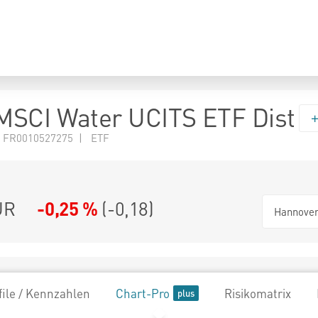
MSCI Water UCITS ETF Dist
 FR0010527275 | ETF
UR
-0,25 %
(
-0,18
)
Hannove
file / Kennzahlen
Chart-Pro
Risikomatrix