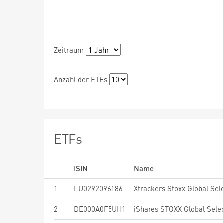
Zeitraum
Anzahl der ETFs
ETFs
ISIN
Name
1
LU0292096186
2
DE000A0F5UH1