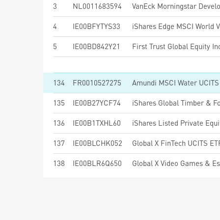
3
NL0011683594
4
IE00BFYTYS33
5
IE00BD842Y21
First Trust Global Equity
134
FR0010527275
Amundi MSCI Water UCITS 
135
IE00B27YCF74
iShares Global Timber & F
136
IE00B1TXHL60
iShares Listed Private Equ
137
IE00BLCHK052
Global X FinTech UCITS E
138
IE00BLR6Q650
Global X Video Games & E