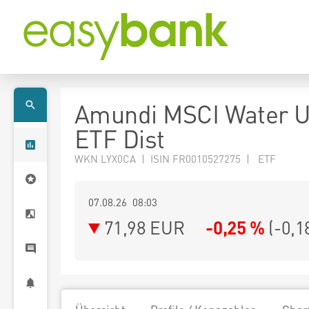
Amundi MSCI Water 
ETF Dist
WKN LYX0CA | ISIN FR0010527275 | ETF
07.08.26 08:03
71,98
EUR
-0,25 %
(
-0,1