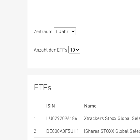
Zeitraum
Anzahl der ETFs
ETFs
ISIN
Name
1
LU0292096186
2
DE000A0F5UH1