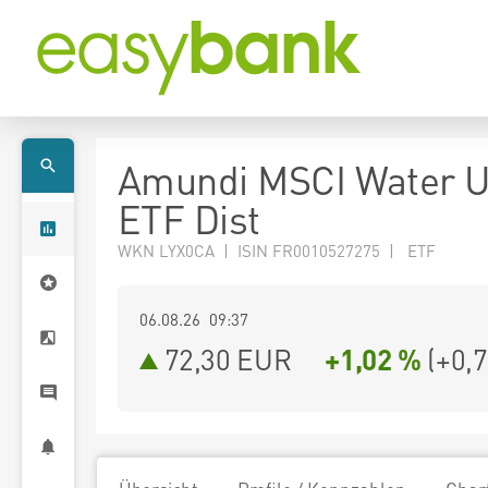
Amundi MSCI Water 
ETF Dist
WKN LYX0CA | ISIN FR0010527275 | ETF
06.08.26 09:37
72,30
EUR
+1,02 %
(
+0,