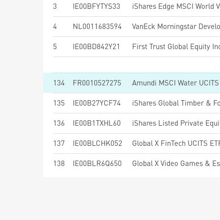
3
IE00BFYTYS33
4
NL0011683594
5
IE00BD842Y21
First Trust Global Equity
134
FR0010527275
Amundi MSCI Water UCITS 
135
IE00B27YCF74
iShares Global Timber & F
136
IE00B1TXHL60
iShares Listed Private Equ
137
IE00BLCHK052
Global X FinTech UCITS E
138
IE00BLR6Q650
Global X Video Games & E