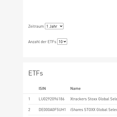
Zeitraum
Anzahl der ETFs
ETFs
ISIN
Name
1
LU0292096186
2
DE000A0F5UH1