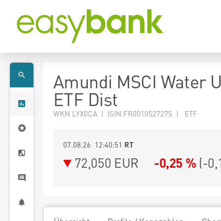
Amundi MSCI Water 
ETF Dist
WKN LYX0CA | ISIN FR0010527275 | ETF
07.08.26 12:40:51
RT
72,050
EUR
-0,25 %
(
-0,