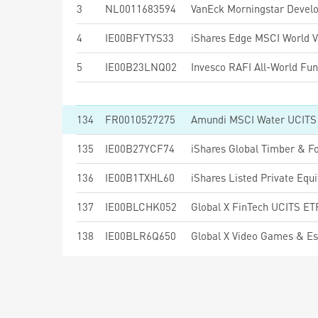
3
NL0011683594
4
IE00BFYTYS33
5
IE00B23LNQ02
134
FR0010527275
Amundi MSCI Water UCITS 
135
IE00B27YCF74
iShares Global Timber & F
136
IE00B1TXHL60
iShares Listed Private Equ
137
IE00BLCHK052
Global X FinTech UCITS E
138
IE00BLR6Q650
Global X Video Games & E