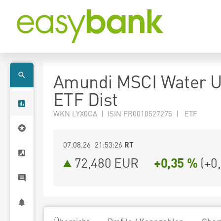
Amundi MSCI Water 
ETF Dist
WKN LYX0CA | ISIN FR0010527275 | ETF
07.08.26 21:53:26
RT
72,480
EUR
+0,35 %
(
+0