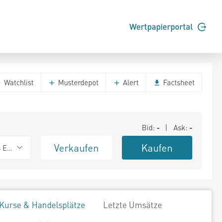
Wertpapierportal
Watchlist
Musterdepot
Alert
Factsheet
Bid:
-
| Ask:
-
Verkaufen
Kaufen
s Exchange
Kurse & Handelsplätze
Letzte Umsätze