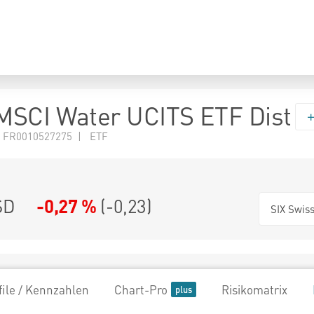
MSCI Water UCITS ETF Dist
 FR0010527275 | ETF
SD
-0,27 %
(
-0,23
)
SIX Swis
file / Kennzahlen
Chart-Pro
Risikomatrix