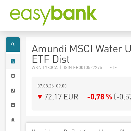
Amundi MSCI Water 
ETF Dist
WKN LYX0CA | ISIN FR0010527275 | ETF
07.08.26 09:00
72,17
EUR
-0,78 %
(
-0,5