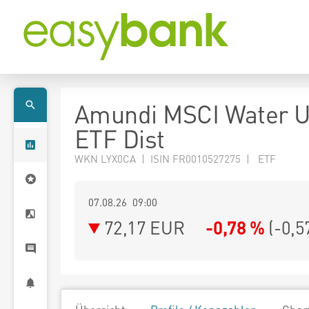
Amundi MSCI Water 
ETF Dist
WKN LYX0CA | ISIN FR0010527275 | ETF
07.08.26 09:00
72,17
EUR
-0,78 %
(
-0,5