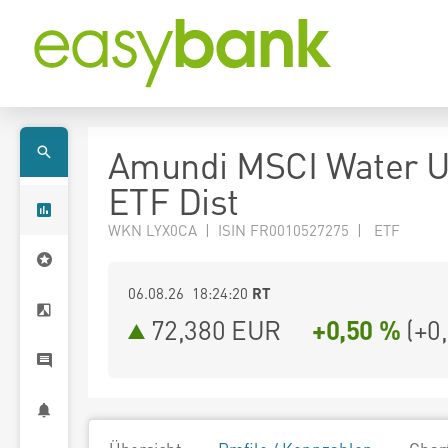
Amundi MSCI Water 
ETF Dist
WKN LYX0CA | ISIN FR0010527275 | ETF
06.08.26 18:24:20
RT
72,380
EUR
+0,50 %
(
+0