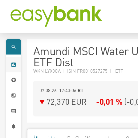
Amundi MSCI Water 
ETF Dist
WKN LYX0CA | ISIN FR0010527275 | ETF
07.08.26 17:43:06
RT
72,370
EUR
-0,01 %
(
-0,