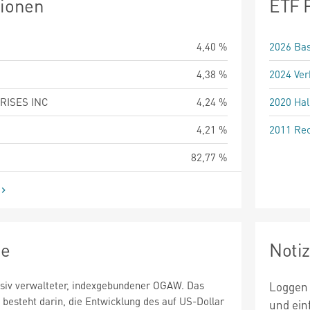
tionen
ETF 
4,40 %
2026 Bas
4,38 %
2024 Ver
RISES INC
4,24 %
2020 Hal
4,21 %
2011 Rec
82,77 %
ie
Noti
ssiv verwalteter, indexgebundener OGAW. Das
Loggen 
 besteht darin, die Entwicklung des auf US-Dollar
und ein