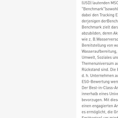
(USD) lautenden MSCI
"Benchmark")sowohl 
dabei den Tracking 
derjenigen derBenchm
Benchmark zielt dar
abzubilden, deren Ak
wie z. B.Wasservers
Bereitstellung von 
Wasseraufbereitung, 
Umwelt, Soziales un
Themenuniversum au
Rückstand sind. Die 
d. h. Unternehmen au
ESG-Bewertung werd
Der Best-in-Class-An
innerhalb eines Univ
bevorzugen. Mit dies
einen engagierten Ans
es ermöglicht, die G
Emittenten) um mind