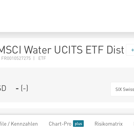
MSCI Water UCITS ETF Dist
 FR0010527275 | ETF
SD
-
(
-
)
SIX Swis
file / Kennzahlen
Chart-Pro
Risikomatrix