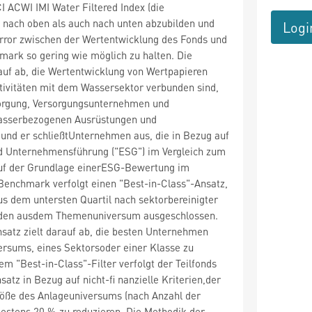
 ACWI IMI Water Filtered Index (die
nach oben als auch nach unten abzubilden und
Logi
Error zwischen der Wertentwicklung des Fonds und
ark so gering wie möglich zu halten. Die
auf ab, die Wertentwicklung von Wertpapieren
tivitäten mit dem Wassersektor verbunden sind,
orgung, Versorgungsunternehmen und
wasserbezogenen Ausrüstungen und
und er schließtUnternehmen aus, die in Bezug auf
d Unternehmensführung ("ESG") im Vergleich zum
f der Grundlage einerESG-Bewertung im
Benchmark verfolgt einen "Best-in-Class"-Ansatz,
s dem untersten Quartil nach sektorbereinigter
en ausdem Themenuniversum ausgeschlossen.
satz zielt darauf ab, die besten Unternehmen
ersums, eines Sektorsoder einer Klasse zu
em "Best-in-Class"-Filter verfolgt der Teilfonds
atz in Bezug auf nicht-fi nanzielle Kriterien,der
röße des Anlageuniversums (nach Anzahl der
estens 20 % zu reduzieren. Die Methodik der