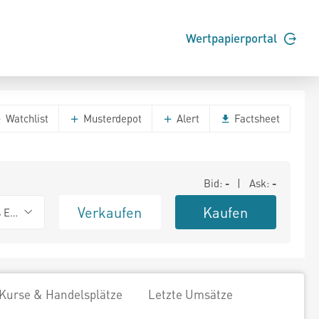
Wertpapierportal
Watchlist
Musterdepot
Alert
Factsheet
Bid:
-
| Ask:
-
Verkaufen
Kaufen
s Exchange
Kurse & Handelsplätze
Letzte Umsätze