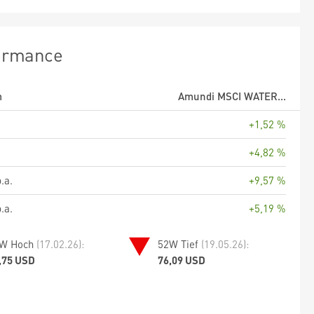
ormance
m
Amundi MSCI WATER...
+1,52 %
+4,82 %
.a.
+9,57 %
.a.
+5,19 %
W Hoch
(17.02.26):
52W Tief
(19.05.26):
,75 USD
76,09 USD