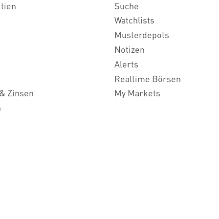
ktien
Suche
Watchlists
Musterdepots
Notizen
Alerts
Realtime Börsen
& Zinsen
My Markets
n