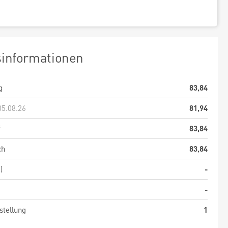
sinformationen
g
83,84
05.08.26
81,94
f
83,84
ch
83,84
)
-
-
stellung
1