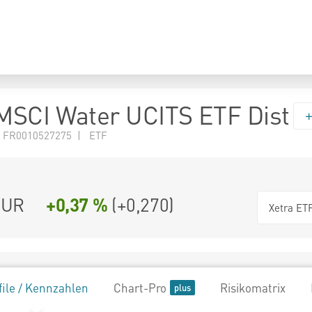
MSCI Water UCITS ETF Dist
 FR0010527275 | ETF
UR
+0,37 %
(
+0,270
)
Xetra ET
file / Kennzahlen
Chart-Pro
Risikomatrix