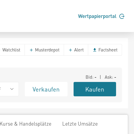
Wertpapierportal
Watchlist
Musterdepot
Alert
Factsheet
Bid:
-
| Ask:
-
Verkaufen
Kaufen
F
Kurse & Handelsplätze
Letzte Umsätze