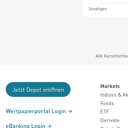
Sonstiges
Alle Kursinforma
Markets
Jetzt Depot eröffnen
Indizes & A
Fonds
Wertpapierportal Login
ETF
Derivate
eBanking Login