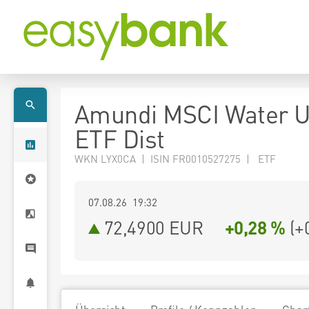
Amundi MSCI Water 
ETF Dist
WKN LYX0CA | ISIN FR0010527275 | ETF
07.08.26 19:32
72,4900
EUR
+0,28 %
(
+