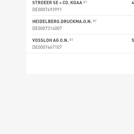
STROEER SE + CO. KGAA
4
DE0007493991
HEIDELBERG.DRUCKMA.O.N.
DE0007314007
VOSSLOH AG O.N.
5
DE0007667107