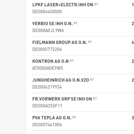
LPKF LASER+ELECTR.INH ON
1
DE0006450000
VERBIO SE INH O.N.
2
DE000A0JL9W6
FIELMANN GROUP AG O.N.
4
DE0005772206
KONTRON AG O.N
2
AT0000A0E9W5
JUNGHEINRICH AG O.N.VZO
2
DE0006219934
FR.VORWERK GRP SE INH ON
DE000A255F11
PVA TEPLA AG O.N.
3
DE0007461006