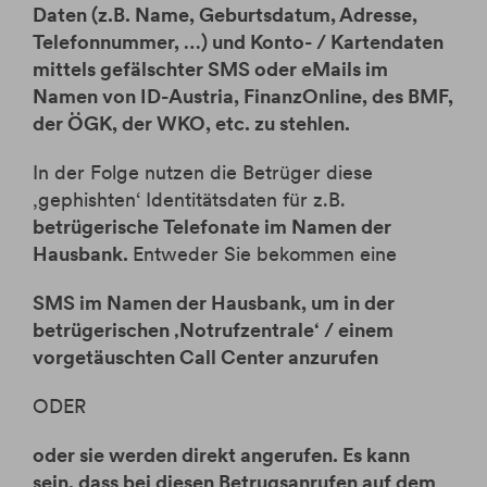
Krypto-ETPs
Aktien
Webinare
Änderung Rateneinzugskonto
Daten (z.B. Name, Geburtsdatum, Adresse,
eBanking Login
Hebelprodukte
Investmentrechner
Telefonnummer, …) und Konto- / Kartendaten
Änderung Ratentermin
mittels gefälschter SMS oder eMails im
Börsenhandel
Wertpapier Blog
Namen von ID-Austria, FinanzOnline, des BMF,
Direkthandel
Steuerinformationen
der ÖGK, der WKO, etc. zu stehlen.
Krypto-ETPs
In der Folge nutzen die Betrüger diese
‚gephishten‘ Identitätsdaten für z.B.
betrügerische Telefonate im Namen der
Hausbank.
Entweder Sie bekommen eine
SMS im Namen der Hausbank, um in der
betrügerischen ‚Notrufzentrale‘ / einem
vorgetäuschten Call Center anzurufen
ODER
oder sie werden direkt angerufen. Es kann
sein, dass bei diesen Betrugsanrufen auf dem