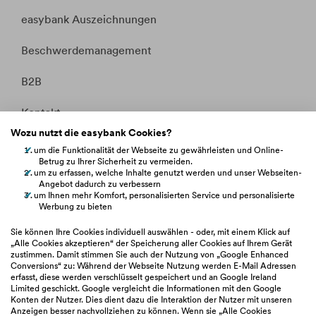
easybank Auszeichnungen
Beschwerdemanagement
B2B
Kontakt
Wozu nutzt die easybank Cookies?
Whistleblowing
um die Funktionalität der Webseite zu gewährleisten und Online-
Betrug zu Ihrer Sicherheit zu vermeiden.
Fakten &
um zu erfassen, welche Inhalte genutzt werden und unser Webseiten-
Entitätsdefinition
Angebot dadurch zu verbessern
um Ihnen mehr Komfort, personalisierten Service und personalisierte
Werbung zu bieten
hilfe.easybank.at
Sie können Ihre Cookies individuell auswählen - oder, mit einem Klick auf
„Alle Cookies akzeptieren“ der Speicherung aller Cookies auf Ihrem Gerät
zustimmen. Damit stimmen Sie auch der Nutzung von „Google Enhanced
easybank.de
Conversions“ zu: Während der Webseite Nutzung werden E-Mail Adressen
erfasst, diese werden verschlüsselt gespeichert und an Google Ireland
Limited geschickt. Google vergleicht die Informationen mit den Google
bawaggroup.com
Konten der Nutzer. Dies dient dazu die Interaktion der Nutzer mit unseren
Anzeigen besser nachvollziehen zu können. Wenn sie „Alle Cookies