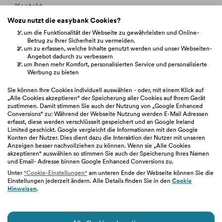
Kontakt
Wozu nutzt die easybank Cookies?
Whistleblowing
um die Funktionalität der Webseite zu gewährleisten und Online-
Betrug zu Ihrer Sicherheit zu vermeiden.
um zu erfassen, welche Inhalte genutzt werden und unser Webseiten-
Fakten &
Entitätsdefinition
Angebot dadurch zu verbessern
um Ihnen mehr Komfort, personalisierten Service und personalisierte
Werbung zu bieten
hilfe.easybank.at
Sie können Ihre Cookies individuell auswählen - oder, mit einem Klick auf
„Alle Cookies akzeptieren“ der Speicherung aller Cookies auf Ihrem Gerät
zustimmen. Damit stimmen Sie auch der Nutzung von „Google Enhanced
easybank.de
Conversions“ zu: Während der Webseite Nutzung werden E-Mail Adressen
erfasst, diese werden verschlüsselt gespeichert und an Google Ireland
Limited geschickt. Google vergleicht die Informationen mit den Google
bawaggroup.com
Konten der Nutzer. Dies dient dazu die Interaktion der Nutzer mit unseren
Anzeigen besser nachvollziehen zu können. Wenn sie „Alle Cookies
akzeptieren“ auswählen so stimmen Sie auch der Speicherung Ihres Namen
und Email- Adresse binnen Google Enhanced Conversions zu.
Unter
"Cookie-Einstellungen"
am unteren Ende der Webseite können Sie die
Einstellungen jederzeit ändern. Alle Details finden Sie in den
Cookie
Impressum
|
Geschäftsbedingungen
|
Barrierefreiheit
|
Hinweisen
.
Datenschutz
|
Nutzungsbedingungen
|
Cookie-Einstellungen