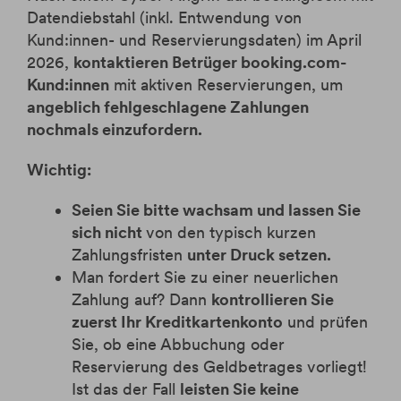
Krypto-ETPs
Aktien
Webinare
Änderung Rateneinzugskonto
Datendiebstahl (inkl. Entwendung von
eBanking Login
Hebelprodukte
Investmentrechner
Änderung Ratentermin
Kund:innen- und Reservierungsdaten) im April
Börsenhandel
Wertpapier Blog
2026,
kontaktieren Betrüger booking.com-
Kund:innen
mit aktiven Reservierungen, um
Direkthandel
Steuerinformationen
angeblich fehlgeschlagene Zahlungen
Krypto-ETPs
nochmals einzufordern.
Wichtig:
Seien Sie bitte wachsam und lassen Sie
sich nicht
von den typisch kurzen
Zahlungsfristen
unter Druck setzen.
Man fordert Sie zu einer neuerlichen
Zahlung auf? Dann
kontrollieren Sie
zuerst Ihr Kreditkartenkonto
und prüfen
Sie, ob eine Abbuchung oder
Reservierung des Geldbetrages vorliegt!
Ist das der Fall
leisten Sie keine