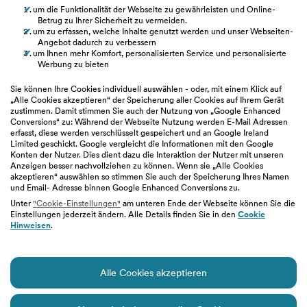
Whistleblowing
um die Funktionalität der Webseite zu gewährleisten und Online-
Betrug zu Ihrer Sicherheit zu vermeiden.
Fakten &
um zu erfassen, welche Inhalte genutzt werden und unser Webseiten-
Entitätsdefinition
Angebot dadurch zu verbessern
um Ihnen mehr Komfort, personalisierten Service und personalisierte
Werbung zu bieten
hilfe.easybank.at
Sie können Ihre Cookies individuell auswählen - oder, mit einem Klick auf
„Alle Cookies akzeptieren“ der Speicherung aller Cookies auf Ihrem Gerät
zustimmen. Damit stimmen Sie auch der Nutzung von „Google Enhanced
easybank.de
Conversions“ zu: Während der Webseite Nutzung werden E-Mail Adressen
erfasst, diese werden verschlüsselt gespeichert und an Google Ireland
Limited geschickt. Google vergleicht die Informationen mit den Google
bawaggroup.com
Konten der Nutzer. Dies dient dazu die Interaktion der Nutzer mit unseren
Anzeigen besser nachvollziehen zu können. Wenn sie „Alle Cookies
akzeptieren“ auswählen so stimmen Sie auch der Speicherung Ihres Namen
und Email- Adresse binnen Google Enhanced Conversions zu.
Unter
"Cookie-Einstellungen"
am unteren Ende der Webseite können Sie die
Einstellungen jederzeit ändern. Alle Details finden Sie in den
Cookie
Impressum
|
Geschäftsbedingungen
|
Barrierefreiheit
|
Hinweisen
.
Datenschutz
|
Nutzungsbedingungen
|
Cookie-Einstellungen
Alle Cookies akzeptieren
© easybank
Diese Website enthält KI-generierte Bilder.