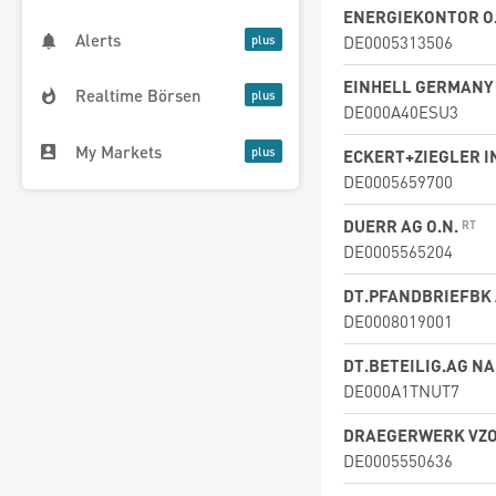
ENERGIEKONTOR O
Alerts
DE0005313506
EINHELL GERMANY 
Realtime Börsen
DE000A40ESU3
My Markets
ECKERT+ZIEGLER I
DE0005659700
DUERR AG O.N.
DE0005565204
DT.PFANDBRIEFBK
DE0008019001
DT.BETEILIG.AG NA
DE000A1TNUT7
DRAEGERWERK VZO
DE0005550636