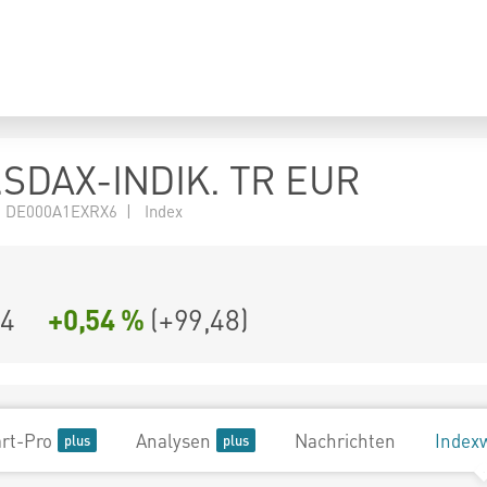
SDAX-INDIK. TR EUR
 DE000A1EXRX6 | Index
64
+0,54 %
(
+99,48
)
rt-Pro
Analysen
Nachrichten
Index