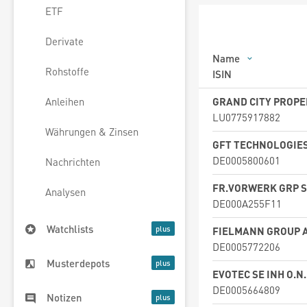
ETF
Derivate
Name
Rohstoffe
ISIN
GRAND CITY PROPE
Anleihen
LU0775917882
Währungen & Zinsen
GFT TECHNOLOGIE
DE0005800601
Nachrichten
FR.VORWERK GRP S
Analysen
DE000A255F11
Watchlists
FIELMANN GROUP A
DE0005772206
Musterdepots
EVOTEC SE INH O.N
DE0005664809
Notizen