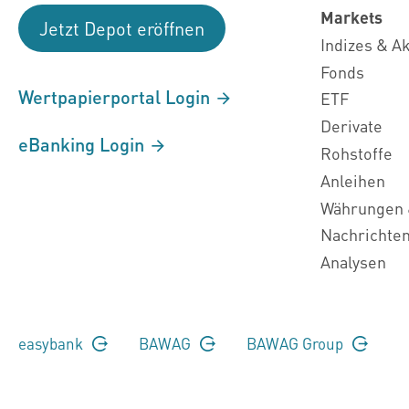
Markets
Jetzt Depot eröffnen
Indizes & A
Fonds
Wertpapierportal Login
ETF
Derivate
eBanking Login
Rohstoffe
Anleihen
Währungen 
Nachrichte
Analysen
easybank
BAWAG
BAWAG Group