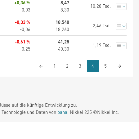
+0,36 %
8,47
10,28 Tsd.
0,03
8,30
-0,33 %
18,540
2,46 Tsd.
-0,06
18,260
-0,61 %
41,25
1,19 Tsd.
-0,25
40,30
1
2
3
4
5
üsse auf die künftige Entwicklung zu.
. Technologie und Daten von
baha
. Nikkei 225 ©Nikkei Inc.