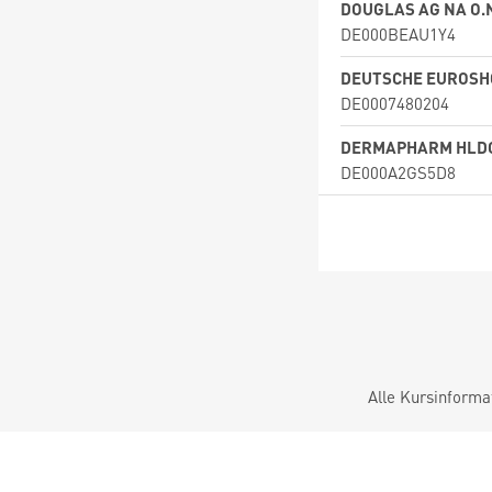
DOUGLAS AG NA O.
DE000BEAU1Y4
DEUTSCHE EUROSHO
DE0007480204
DERMAPHARM HLDG
DE000A2GS5D8
Alle Kursinforma