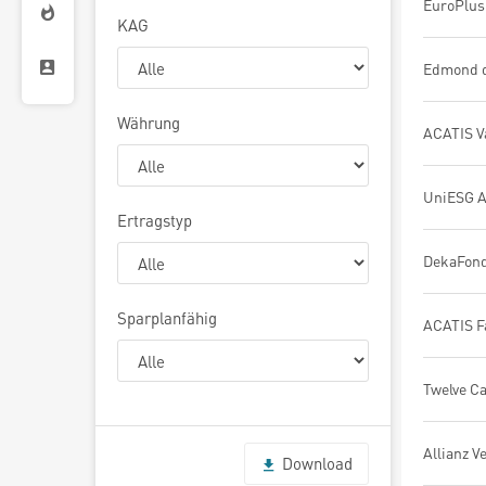
EuroPlus
KAG
Währung
Ertragstyp
DekaFon
Sparplanfähig
Download