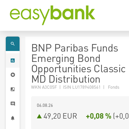
BNP Paribas Funds
Emerging Bond
Opportunities Classi
MD Distribution
WKN A3C05F | ISIN LU1789408561 | Fonds
06.08.26
49,20 EUR
+0,08 %
(
+0,