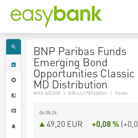
BNP Paribas Funds
Emerging Bond
Opportunities Classi
MD Distribution
WKN A3C05F | ISIN LU1789408561 | Fonds
06.08.26
49,20 EUR
+0,08 %
(
+0,