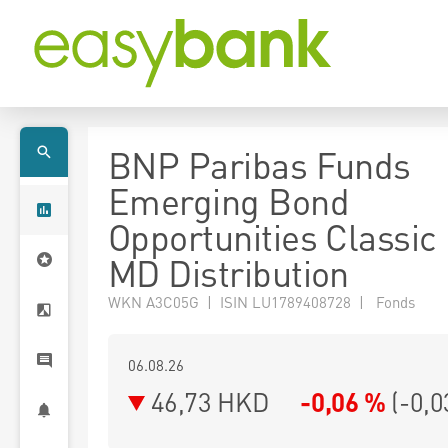
BNP Paribas Funds
Emerging Bond
Opportunities Classi
MD Distribution
WKN A3C05G | ISIN LU1789408728 | Fonds
06.08.26
46,73 HKD
-0,06 %
(
-0,0