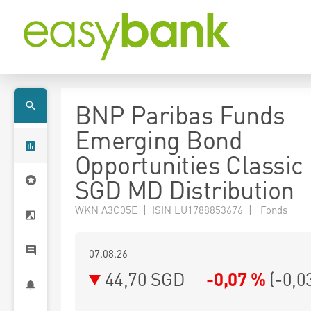
BNP Paribas Funds
Emerging Bond
Opportunities Classic
SGD MD Distribution
WKN A3C05E | ISIN LU1788853676 | Fonds
07.08.26
44,70 SGD
-0,07 %
(
-0,0