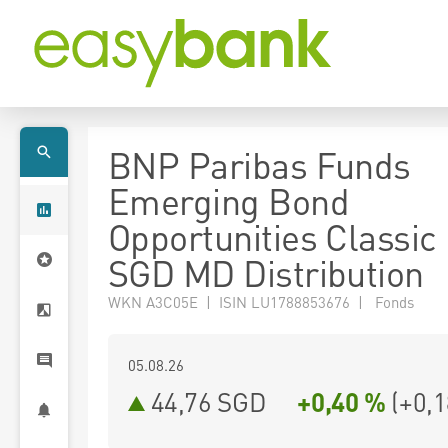
BNP Paribas Funds
Emerging Bond
Opportunities Classic
SGD MD Distribution
WKN A3C05E | ISIN LU1788853676 | Fonds
05.08.26
44,76 SGD
+0,40 %
(
+0,1