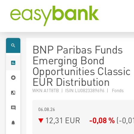
BNP Paribas Funds
Emerging Bond
Opportunities Classic
EUR Distribution
WKN A1T8TB | ISIN LU0823389696 | Fonds
06.08.26
12,31 EUR
-0,08 %
(
-0,0